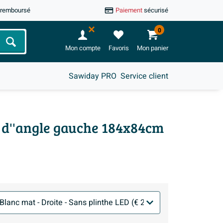
u remboursé
Paiement
sécurisé
0
Chercher
Mon compte
Favoris
Mon panier
Sawiday PRO
Service client
n d''angle gauche 184x84cm