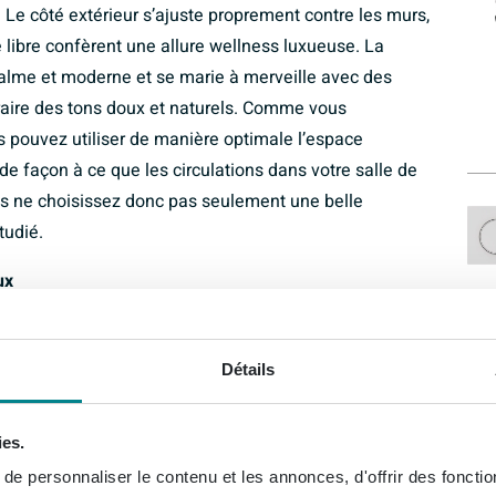
. Le côté extérieur s’ajuste proprement contre les murs,
é libre confèrent une allure wellness luxueuse. La
calme et moderne et se marie à merveille avec des
traire des tons doux et naturels. Comme vous
s pouvez utiliser de manière optimale l’espace
de façon à ce que les circulations dans votre salle de
us ne choisissez donc pas seulement une belle
tudié.
ux
4 cm et la forme ovale permettent à votre corps de se
oints de pression. La construction double paroi en
Détails
e plus longtemps, afin que vous puissiez continuer à
orifice de trop-plein épuré est préparé pour un
ies.
insi amenée dans la baignoire via le trop-plein et vous
e personnaliser le contenu et les annonces, d'offrir des fonctio
ré sur le rebord. L’aspect est plus épuré, cela fait