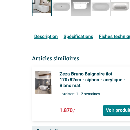
Description
Spécifications
Fiches techni
Articles similaires
Zeza Bruno Baignoire îlot -
170x82cm - siphon - acrylique -
Blanc mat
Livraison:
1 - 2 semaines
1.870,
Voir produi
-