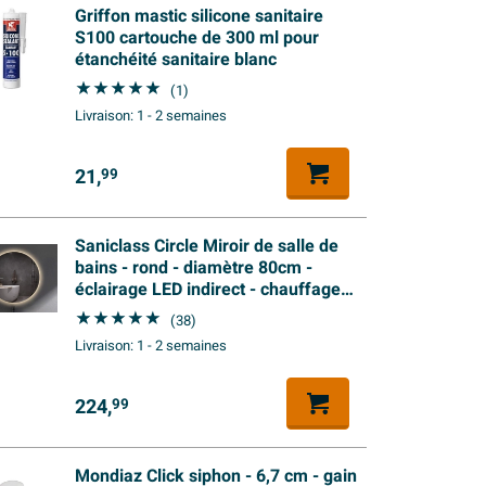
Griffon mastic silicone sanitaire
S100 cartouche de 300 ml pour
étanchéité sanitaire blanc
(1)
Livraison:
1 - 2 semaines
21,
99
Saniclass Circle Miroir de salle de
bains - rond - diamètre 80cm -
éclairage LED indirect - chauffage
miroir - interrupteur infrarouge
(38)
Livraison:
1 - 2 semaines
224,
99
Mondiaz Click siphon - 6,7 cm - gain