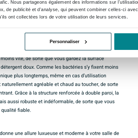
rafic. Nous partageons également des informations sur l'utilisati
ment libre pour vous y adosser ou y poser des
, de publicité et d'analyse, qui peuvent combiner celles-ci avec
ournis assurent en outre une utilisation confortable :
ils ont collectées lors de votre utilisation de leurs services.
aignoire.
urable
Personnaliser
épaisseur, résistant aux UV et totalement non poreux. Le
 moins vite, de sorte que vous gardez la surface
 détergent doux. Comme les bactéries s’y fixent moins
iénique plus longtemps, même en cas d’utilisation
st naturellement agréable et chaud au toucher, de sorte
trant. Grâce à la structure renforcée à double paroi, la
ais aussi robuste et indéformable, de sorte que vous
ualité fiable.
 donne une allure luxueuse et moderne à votre salle de