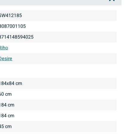
SW412185
B087001105
8714148594025
Riho
Desire
184x84 cm
60 cm
184 cm
184 cm
45 cm