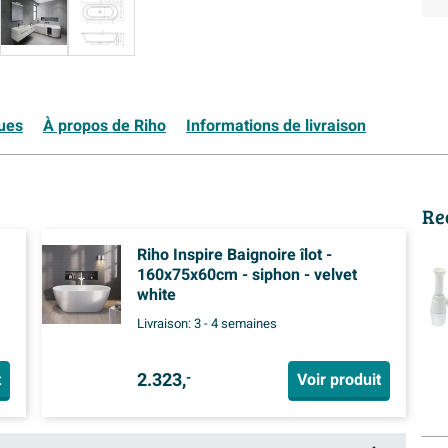
ques
À propos de Riho
Informations de livraison
Re
Riho Inspire Baignoire îlot -
160x75x60cm - siphon - velvet
white
Livraison:
3 - 4 semaines
2.323,
t
Voir produit
-