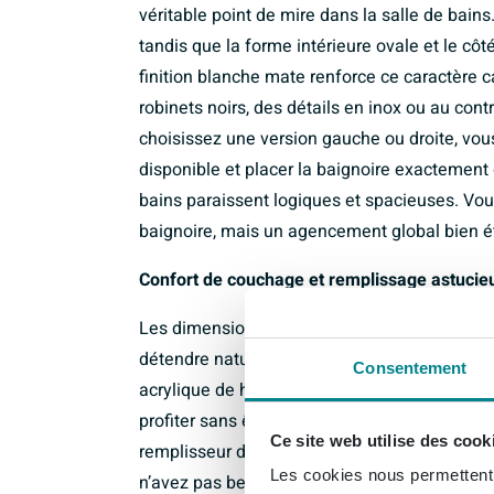
véritable point de mire dans la salle de bains
tandis que la forme intérieure ovale et le côt
finition blanche mate renforce ce caractère 
robinets noirs, des détails en inox ou au con
choisissez une version gauche ou droite, vou
disponible et placer la baignoire exactement 
bains paraissent logiques et spacieuses. Vo
baignoire, mais un agencement global bien é
Confort de couchage et remplissage astucie
Les dimensions généreuses d’environ 184 x 8
détendre naturellement, sans angles vifs ni p
Consentement
acrylique de haute qualité garde l’eau chaud
profiter sans être dérangé d’un bain chaud. L’
Ce site web utilise des cook
remplisseur de baignoire intégré : l’eau est a
Les cookies nous permettent d
n’avez pas besoin de robinet de baignoire sépa