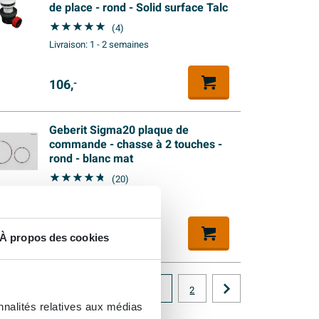
de place - rond - Solid surface Talc
(4)
Livraison:
1 - 2 semaines
106,
-
Geberit Sigma20 plaque de
commande - chasse à 2 touches -
rond - blanc mat
(20)
Livraison:
1 - 2 semaines
118,
26
À propos des cookies
1
2
nnalités relatives aux médias