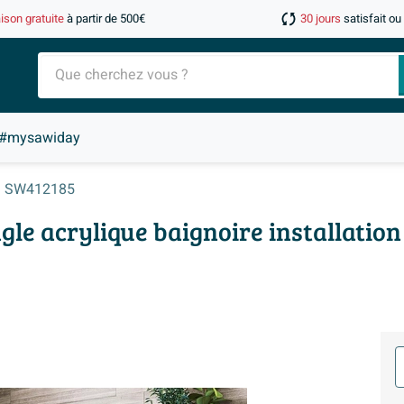
aison gratuite
à partir de 500€
30 jours
satisfait o
#mysawiday
SW412185
ngle acrylique baignoire installatio