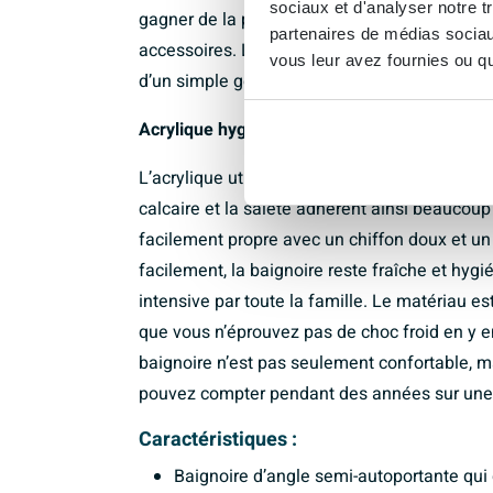
sociaux et d'analyser notre t
gagner de la place et laisse le bord agréable
partenaires de médias sociaux
accessoires. Le siphon et la bonde clic-clac f
vous leur avez fournies ou qu'
d’un simple geste, vous videz à nouveau la b
Acrylique hygiénique, facile d’entretien et d
L’acrylique utilisé est blanc dans toute son 
calcaire et la saleté adhèrent ainsi beaucoup
facilement propre avec un chiffon doux et un
facilement, la baignoire reste fraîche et hyg
intensive par toute la famille. Le matériau e
que vous n’éprouvez pas de choc froid en y en
baignoire n’est pas seulement confortable, m
pouvez compter pendant des années sur une q
Caractéristiques :
Baignoire d’angle semi-autoportante qui