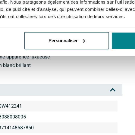
 la Riho Desire, une baignoire qui est non seulement
rafic. Nous partageons également des informations sur l'utilisati
, de publicité et d'analyse, qui peuvent combiner celles-ci avec
ils ont collectées lors de votre utilisation de leurs services.
Personnaliser
ce
une apparence luxueuse
 blanc brillant
SW412241
B088008005
8714148587850