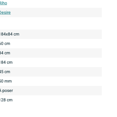
Riho
Desire
184x84 cm
60 cm
84 cm
184 cm
45 cm
50 mm
À poser
128 cm