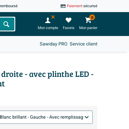
u remboursé
Paiement
sécurisé
0
Chercher
Mon compte
Favoris
Mon panier
Sawiday PRO
Service client
droite - avec plinthe LED -
nt