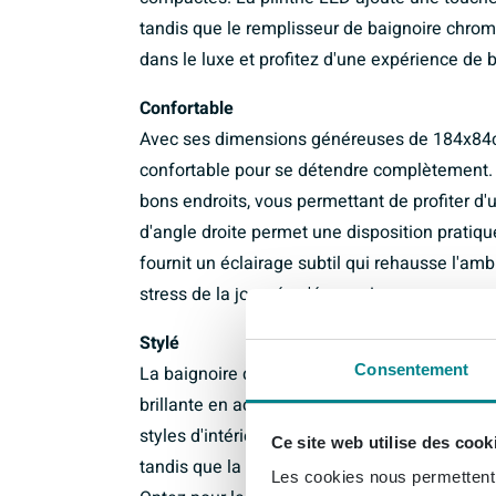
tandis que le remplisseur de baignoire chrom
dans le luxe et profitez d'une expérience d
Confortable
Avec ses dimensions généreuses de 184x84cm
confortable pour se détendre complètement.
bons endroits, vous permettant de profiter d'
d'angle droite permet une disposition pratique
fournit un éclairage subtil qui rehausse l'amb
stress de la journée s'évanouir.
Stylé
Consentement
La baignoire d'angle Riho Desire dégage style
brillante en acrylique blanc offre une appare
styles d'intérieur. L'installation d'angle droi
Ce site web utilise des cook
tandis que la plinthe LED et le remplisseur 
Les cookies nous permettent d