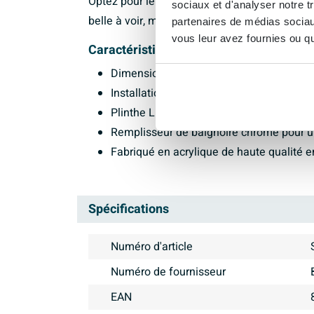
Optez pour le style et la fonctionnalité avec
sociaux et d'analyser notre t
belle à voir, mais aussi délicieuse à utiliser.
partenaires de médias sociaux
vous leur avez fournies ou qu'
Caractéristiques :
Dimensions : 184x84cm
Installation d'angle droite
Plinthe LED pour un éclairage d'ambian
Remplisseur de baignoire chromé pour 
Fabriqué en acrylique de haute qualité en
Spécifications
Numéro d'article
Numéro de fournisseur
EAN