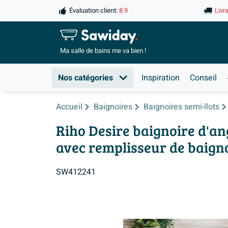
Évaluation client:
8.9
Livr
Ma salle de
bains me va bien !
Nos catégories
Inspiration
Conseil
Accueil
Baignoires
Baignoires semi-îlots
Riho Desire baignoire d'ang
avec remplisseur de baigno
SW412241