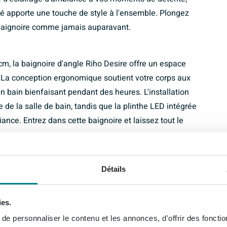
é apporte une touche de style à l'ensemble. Plongez
e baignoire comme jamais auparavant.
, la baignoire d'angle Riho Desire offre un espace
 La conception ergonomique soutient votre corps aux
un bain bienfaisant pendant des heures. L'installation
 de la salle de bain, tandis que la plinthe LED intégrée
iance. Entrez dans cette baignoire et laissez tout le
Détails
 et classe dans chaque salle de bain. La finition
nce intemporelle qui s'adapte sans effort à divers
te propose une solution pratique pour gagner de la place,
ies.
de baignoire chromé ajoutent une touche de modernité.
e personnaliser le contenu et les annonces, d'offrir des fonctio