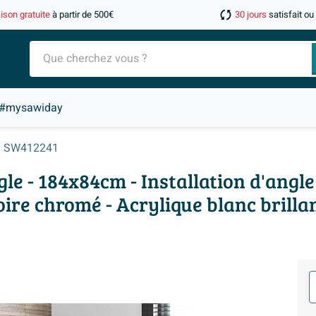
aison gratuite
à partir de 500€
30 jours
satisfait o
#mysawiday
SW412241
le - 184x84cm - Installation d'angle 
ire chromé - Acrylique blanc brilla