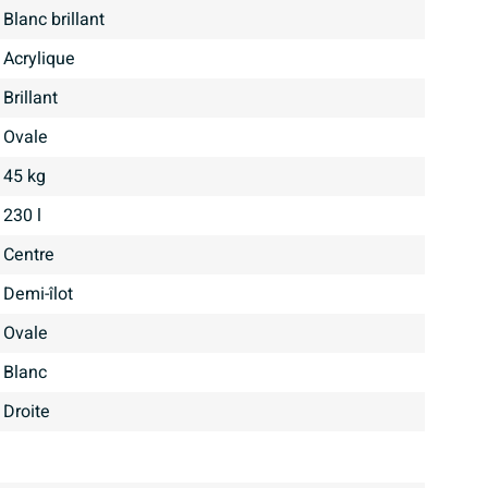
Blanc brillant
Acrylique
brillant
Ovale
45 kg
230 l
centre
demi-îlot
Ovale
Blanc
droite