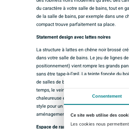
des robinets noirs modernes qu’avec des carre
du caractère à votre salle de bains, tout en
de la salle de bains, par exemple dans une 
compact trouve parfaitement sa place.
Statement design avec lattes noires
La structure à lattes en chêne noir brossé 
dans votre salle de bains. Le jeu de lignes des
positionnement) vient rompre les grands pans
sans être tape-à-l’œil. La teinte foncée du b
de salles de bains aux accents noirs, comme 
temps, le veinage naturel du bois reste subtil
Consentement
chaleureuse et accueillante. Associez ce me
style pour un ensemble harmonieux, ou utili
aménagement clair et minimaliste.
Ce site web utilise des cook
Les cookies nous permettent d
Espace de rangement pratique dans un for