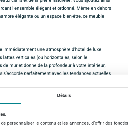
aux clairs et de la pierre naturelle. Vous ajoutez ainsi
 gardant l’ensemble élégant et ordonné. Même en dehors
chambre élégante ou un espace bien-être, ce meuble
crée immédiatement une atmosphère d’hôtel de luxe
 lattes verticales (ou horizontales, selon le
 de mur et donne de la profondeur à votre intérieur,
ois s’accorde parfaitement avec les tendances actuelles
les douches, robinets et miroirs noirs. Dans le même
ement visible, ce qui rend votre salle de bains
Détails
uble à d’autres éléments noirs ou en bois du même
sez-le au contraire comme pièce maîtresse dans un
ies.
e personnaliser le contenu et les annonces, d'offrir des fonctio
mat compact