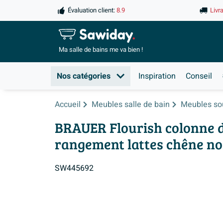
Évaluation client:
8.9
Livr
Ma salle de
bains me va bien !
Nos catégories
Inspiration
Conseil
Accueil
Meubles salle de bain
Meubles so
BRAUER Flourish colonne d
rangement lattes chêne no
SW445692