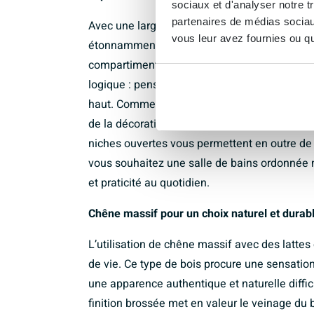
sociaux et d'analyser notre t
partenaires de médias sociaux
Avec une largeur de 119 cm et une profondeu
vous leur avez fournies ou qu'
étonnamment beaucoup d’espace de stockage 
compartiments de rangement ouverts permette
logique : pensez aux serviettes en bas et aux
haut. Comme le meuble est bas, vous gardez l
de la décoration, ce qui permet à votre sall
niches ouvertes vous permettent en outre de 
vous souhaitez une salle de bains ordonnée m
et praticité au quotidien.
Chêne massif pour un choix naturel et durab
L’utilisation de chêne massif avec des latte
de vie. Ce type de bois procure une sensation 
une apparence authentique et naturelle diffic
finition brossée met en valeur le veinage du b