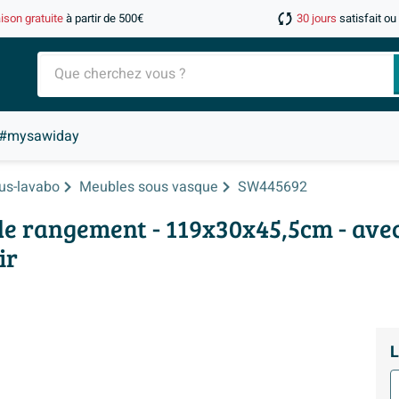
aison gratuite
à partir de 500€
30 jours
satisfait o
#mysawiday
us-lavabo
Meubles sous vasque
SW445692
e rangement - 119x30x45,5cm - ave
ir
L