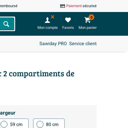
u remboursé
Paiement
sécurisé
0
Chercher
Mon compte
Favoris
Mon panier
Sawiday PRO
Service client
c 2 compartiments de
argeur
59 cm
80 cm