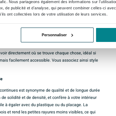
rafic. Nous partageons également des informations sur l'utilisati
, de publicité et d'analyse, qui peuvent combiner celles-ci avec
r de 45,5 cm, cette colonne de rangement offre
ils ont collectées lors de votre utilisation de leurs services.
tout en occupant peu de surface au sol. Les deux
nt de répartir facilement vos affaires de manière
 produits utilisés au quotidien à portée de main en
Personnaliser
e mur au-dessus libre pour un miroir, une étagère ou
e de bains de conserver une impression d’espace. Les
voir directement où se trouve chaque chose, idéal si
ais facilement accessible. Vous associez ainsi style
le
s continues est synonyme de qualité et de longue durée
de solidité et de densité, et confère à votre intérieur
ile à égaler avec du plastique ou du placage. La
ois et rend les petites rayures moins visibles, ce qui