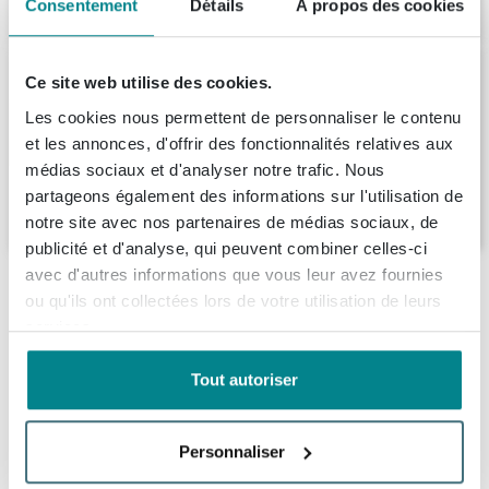
1.028,
-
Consentement
Détails
À propos des cookies
Pack WC en bois Wiesbaden complet avec
Ce site web utilise des cookies.
robinet encastré Hotbath, vasque
Wiesbaden à droite, plan en bois, siphon et
Les cookies nous permettent de personnaliser le contenu
bonde de vidage chrome.
et les annonces, d'offrir des fonctionnalités relatives aux
Livraison:
1 - 2 semaines
médias sociaux et d'analyser notre trafic. Nous
partageons également des informations sur l'utilisation de
517,
99
notre site avec nos partenaires de médias sociaux, de
publicité et d'analyse, qui peuvent combiner celles-ci
avec d'autres informations que vous leur avez fournies
Description
ou qu'ils ont collectées lors de votre utilisation de leurs
services.
Modernisez vos toilettes avec le populaire
Spécifications
meuble de toilette TURE!
Tout autoriser
Fiches techniques
Numéro d'article
SW475500
Marque
Mondiaz
L'armoire basse murale TURE est associée à un élégant
Personnaliser
À propos de Mondiaz
Information technique du produit
lavabo en surface solide de la série EDEN. Choisissez
Série
TURE