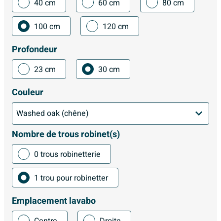
40 cm
60 cm
80 cm
100 cm
120 cm
Profondeur
23 cm
30 cm
Couleur
Nombre de trous robinet(s)
0 trous robinetterie
1 trou pour robinetter
Emplacement lavabo
Centre
Droite