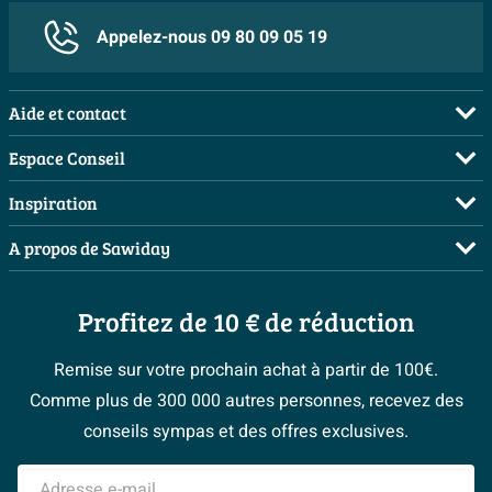
Robinet inclus
Non
Appelez-nous 09 80 09 05 19
Avec éclairage
Non
Antibactérien
Oui
Aide et contact
Avec porte-serviettes
Non
FAQ
Espace Conseil
Avec bonde vidange
Non
Commander
Demandez votre devis
Inspiration
Avec vasque
Non
Payer
Planificateur 3D
Salles de bains complètes
A propos de Sawiday
Plus d'informations
Livraison / retrait
Les bons tuyaux
Inspiration toilettes
Qui sommes-nous ?
Annulation & Retour
Garantie
2 ans
Espace bricolage
Moodboards
Profitez de 10 € de réduction
Postes vacants
Garantie & réclamations
Bienvenue chez...
> Espace Conseil
Sawiday PRO
Politique d’avis
Remise sur votre prochain achat à partir de 100€.
Magazine
Fevad
Comme plus de 300 000 autres personnes, recevez des
> Service client
#Mysawiday
Ils parlent de nous
conseils sympas et des offres exclusives.
Mentions légales
> Inspiration salle de bains
Adresse e-mail