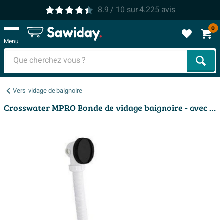
8.9
/ 10
sur
4.225
avis
0
Menu
Cher
Vers
vidage de baignoire
Crosswater MPRO Bonde de vidage baignoire - avec bonde clic clac - noir carbone