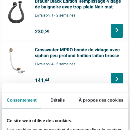
Brauer Black Edition Remplissage-vidage
de baignoire avec trop-plein Noir mat
Livraison:
1 - 2 semaines
230,
50
Crosswater MPRO bonde de vidage avec
siphon peu profond finition laiton brossé
Livraison:
4 - 5 semaines
141,
44
Consentement
Détails
À propos des cookies
Description
Crosswater MPRO Bonde de vidage - avec
Spécifications
Ce site web utilise des cookies.
bonde clic clac - noir carbone
Les cookies nous permettent de personnaliser le contenu