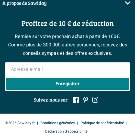
Salles de bains complètes
A propos de Sawiday
Livraison / retrait
Les bons tuyaux
Inspiration toilettes
Qui sommes-nous ?
Annulation & Retour
Espace bricolage
Moodboards
Profitez de 10 € de réduction
Postes vacants
Garantie & réclamations
Bienvenue chez...
> Espace Conseil
Sawiday PRO
Politique d’avis
Remise sur votre prochain achat à partir de 100€.
Magazine
Fevad
Comme plus de 300 000 autres personnes, recevez des
> Service client
#Mysawiday
Ils parlent de nous
conseils sympas et des offres exclusives.
Mentions légales
> Inspiration salle de bains
Adresse e-mail
Enregistrer
Suivez-nous sur
©2026 Sawiday.fr
Conditions générales
Politique de confidentialité
Déclaration d'accessibilité