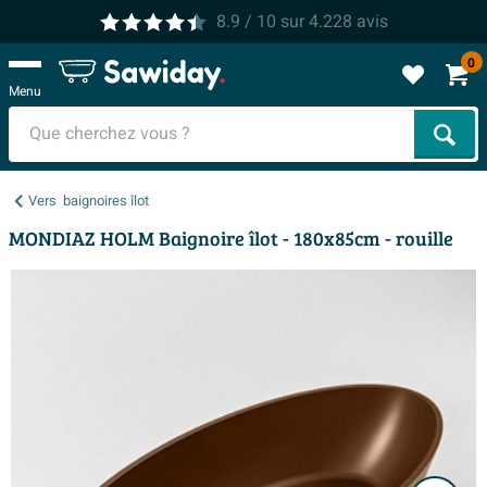
8.9
/ 10
sur
4.228
avis
0
Menu
Cher
Vers
baignoires îlot
MONDIAZ HOLM Baignoire îlot - 180x85cm - rouille