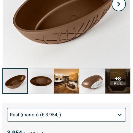
+8
Plus
3.954,
-