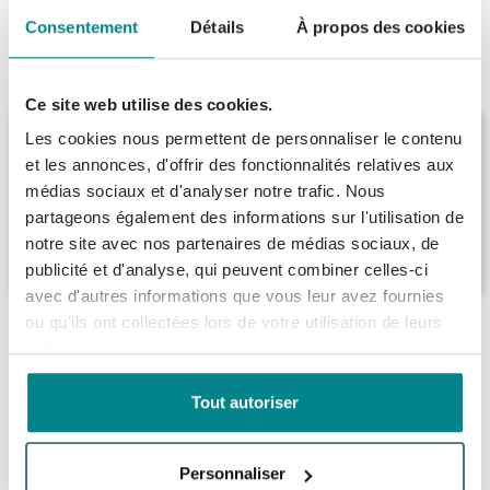
Consentement
Détails
À propos des cookies
Produit de remplacement
Ce site web utilise des cookies.
MONDIAZ FREEZE Baignoire îlot -
Les cookies nous permettent de personnaliser le contenu
180x85cm - Rouille/talc
et les annonces, d'offrir des fonctionnalités relatives aux
Livraison:
1 - 2 semaines
médias sociaux et d'analyser notre trafic. Nous
partageons également des informations sur l'utilisation de
notre site avec nos partenaires de médias sociaux, de
3.258,
05
publicité et d'analyse, qui peuvent combiner celles-ci
avec d'autres informations que vous leur avez fournies
ou qu'ils ont collectées lors de votre utilisation de leurs
Description
services.
MONDIAZ HOLM Baignoire îlot - 180x85cm -
Spécifications
Tout autoriser
calme
Fiches techniques
Numéro d'article
SW491476
Plongez dans le luxe avec la Baignoire îlot MONDIAZ
Personnaliser
Marque
Mondiaz