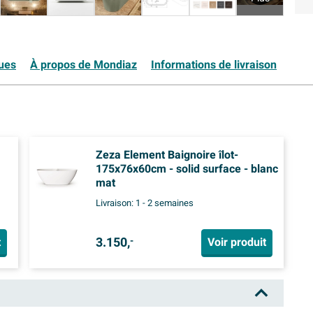
ques
À propos de Mondiaz
Informations de livraison
Zeza Element Baignoire îlot-
175x76x60cm - solid surface - blanc
mat
Livraison:
1 - 2 semaines
3.150,
t
Voir produit
-