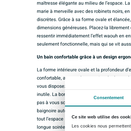
maîtresse élégante au milieu de l’espace. La
marie à merveille avec des robinets noirs, en
discrètes. Grâce à sa forme ovale et élancée,
dimensions généreuses. Placez-la librement d
ressentir immédiatement l’effet waouh en entr
seulement fonctionnelle, mais qui se vit aus
Un bain confortable grâce à un design ergo
La forme intérieure ovale et la profondeur d’
confortable, avec un bon soutien du dos et de
vous disposez de suffisamment d’eau pour
inutile. La bonde au centre et le trop-plein in
Consentement
pas à vous soucier d’un débordement et vou
baignoire autoportante est accessible tout au
Ce site web utilise des cook
tout l’espace nécessaire pour votre rituel de 
Les cookies nous permettent d
longue soirée bien-être avec bougies et huile