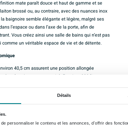
 finition mate paraît douce et haut de gamme et se
 laiton brossé ou, au contraire, avec des nuances inox
 la baignoire semble élégante et légère, malgré ses
ans l’espace ou dans l’axe de la porte, afin de
ant. Vous créez ainsi une salle de bains qui n’est pas
si comme un véritable espace de vie et de détente.
nomique
environ 40,5 cm assurent une position allongée
s épaules. Avec une capacité d’environ 230 litres,
 vous immerger complètement, sans surconsommation
tégré rendent le bain encore plus relaxant : vous n’avez
Détails
s ne vous asseyez pas sur la bonde. Comme la
tour, vous pouvez y entrer facilement et disposer de
ies.
bain, qu’il s’agisse d’une rapide mise en forme ou d’une
e personnaliser le contenu et les annonces, d'offrir des fonctio
 de bain.