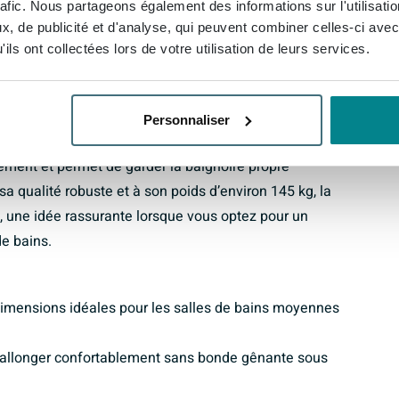
rafic. Nous partageons également des informations sur l'utilisati
sation durable
, de publicité et d'analyse, qui peuvent combiner celles-ci avec
ils ont collectées lors de votre utilisation de leurs services.
n matériau massif et résistant à l’usure, réputé pour
e. Ce matériau est agréablement chaud au toucher,
a température de l’eau, ce qui contribue à une
Personnaliser
, la surface est plane et dense, ce qui empêche la
lement et permet de garder la baignoire propre
 qualité robuste et à son poids d’environ 145 kg, la
e, une idée rassurante lorsque vous optez pour un
de bains.
dimensions idéales pour les salles de bains moyennes
’allonger confortablement sans bonde gênante sous