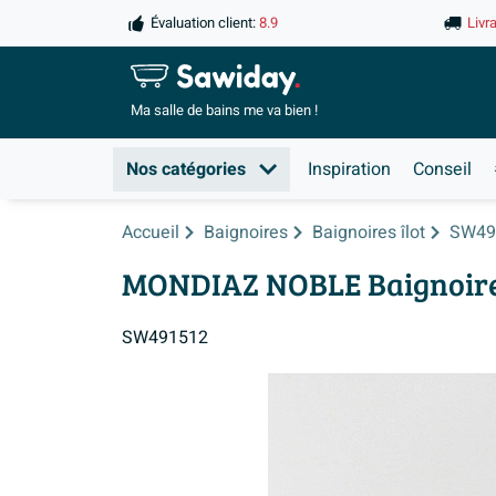
Évaluation client:
8.9
Livr
Ma salle de
bains me va bien !
Nos catégories
Inspiration
Conseil
Accueil
Baignoires
Baignoires îlot
SW49
MONDIAZ NOBLE Baignoire 
SW491512