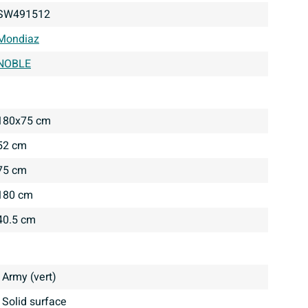
SW491512
Mondiaz
NOBLE
180x75 cm
52 cm
75 cm
180 cm
40.5 cm
Army (vert)
Solid surface