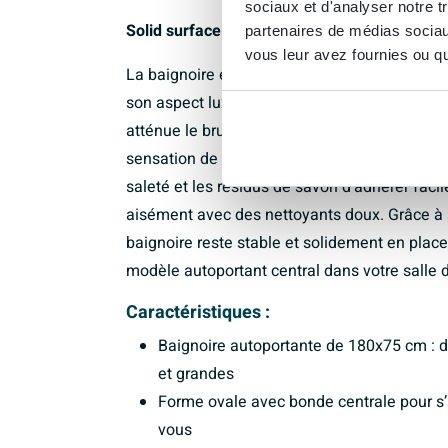
sociaux et d'analyser notre t
Solid surface de haute qualité pour une utili
partenaires de médias sociaux
vous leur avez fournies ou qu'
La baignoire est fabriquée en solid surface, u
son aspect luxueux et sa longue durée de vi
atténue le bruit et conserve plus longtemps l
sensation de confort supplémentaire. De plus
saleté et les résidus de savon d’adhérer faci
aisément avec des nettoyants doux. Grâce à sa
baignoire reste stable et solidement en plac
modèle autoportant central dans votre salle 
Caractéristiques :
Baignoire autoportante de 180x75 cm : 
et grandes
Forme ovale avec bonde centrale pour s
vous