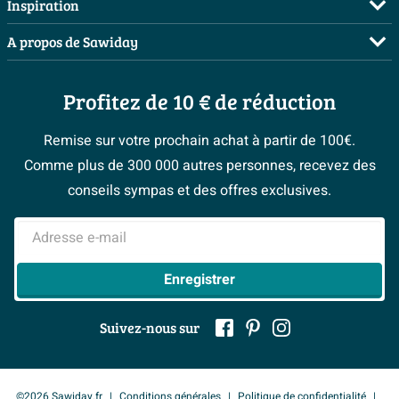
Demandez votre devis
Inspiration
vasque à poser blanche pour un contraste puissant, ou
Payer
Planificateur 3D
Avec plan sous vasque
Non
Salles de bains complètes
choisissez le ton sur ton avec des robinets foncés pour
A propos de Sawiday
Livraison / retrait
Les bons tuyaux
un ensemble luxueux et discret.
Inspiration toilettes
Qui sommes-nous ?
Annulation & Retour
Espace bricolage
Moodboards
Profitez de 10 € de réduction
Postes vacants
Espace de rangement pratique dans un grand tiroir
Garantie & réclamations
Bienvenue chez...
> Espace Conseil
softclose
Sawiday PRO
Politique d’avis
Remise sur votre prochain achat à partir de 100€.
Magazine
Fevad
Comme plus de 300 000 autres personnes, recevez des
Grâce au tiroir large et profond, vous avez tous vos
> Service client
#Mysawiday
Ils parlent de nous
conseils sympas et des offres exclusives.
essentiels à portée de main et bien organisés. Le tiroir
Mentions légales
coulisse en douceur sur des glissières softclose de
> Inspiration salle de bains
Adresse e-mail
haute qualité, ce qui lui permet de se fermer toujours en
douceur et sans bruit – idéal si vous vous levez tôt ou
Enregistrer
vous couchez tard et ne voulez pas réveiller les autres.
Le design sans poignée avec zone de préhension
Suivez-nous sur
intégrée assure une apparence épurée et évite les
éléments saillants contre lesquels vous pourriez vous
cogner. À l’intérieur, vous pouvez facilement placer des
©2026 Sawiday.fr
Conditions générales
Politique de confidentialité