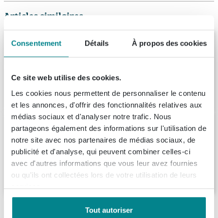
Articles similaires
Ink fineer plaque de recouvrement
Consentement
Détails
À propos des cookies
120x2x40cm pour meuble gris cendré
Livraison:
1 - 2 semaines
Ce site web utilise des cookies.
300,
51
Les cookies nous permettent de personnaliser le contenu
et les annonces, d'offrir des fonctionnalités relatives aux
médias sociaux et d'analyser notre trafic. Nous
Saniclass Tops Plan de travail -
partageons également des informations sur l'utilisation de
80x1.5x46cm - Chêne
notre site avec nos partenaires de médias sociaux, de
Livraison:
1 - 2 semaines
publicité et d'analyse, qui peuvent combiner celles-ci
avec d'autres informations que vous leur avez fournies
169,
99
ou qu'ils ont collectées lors de votre utilisation de leurs
services.
Description
Tout autoriser