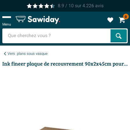
8.9
/ 10
sur
4.226
avis
0
Menu
Cher
Vers
plans sous vasque
Ink fineer plaque de recouvrement 90x2x45cm pour meuble gris cendré