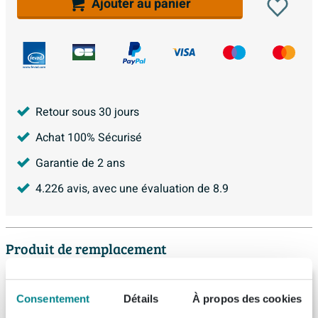
Ajouter au panier
Retour sous 30 jours
Achat 100% Sécurisé
Garantie de 2 ans
4.226
avis, avec une évaluation de
8.9
Produit de remplacement
Arcqua Marble Ensemble fontaine -
Consentement
Détails
À propos des cookies
40x22x54.5cm - fontaine mat noir - sans
trop-plein - chêne naturel