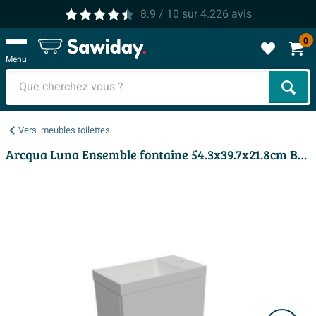
8.9
/ 10
sur
4.226
avis
0
Menu
Cher
Vers
meubles toilettes
Arcqua Luna Ensemble fontaine 54.3x39.7x21.8cm Brillant Blanc avec fontaine effet marbre sans trop-plein mat blanc