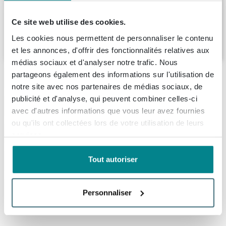
Livraison:
1 - 2 semaines
Ce site web utilise des cookies.
Les cookies nous permettent de personnaliser le contenu
288,
15
et les annonces, d'offrir des fonctionnalités relatives aux
médias sociaux et d'analyser notre trafic. Nous
partageons également des informations sur l'utilisation de
Description
notre site avec nos partenaires de médias sociaux, de
publicité et d'analyse, qui peuvent combiner celles-ci
Arcqua Luna Ensemble fontaine
Spécifications
avec d'autres informations que vous leur avez fournies
54.3x39.7x21.8cm Brillant Blanc avec
ou qu'ils ont collectées lors de votre utilisation de leurs
fontaine effet marbre sans trop-plein mat
Fiches techniques
Numéro d'article
SW519668
services.
blanc
Numéro de fournisseur
FNK103334
À propos de Arcqua
Tout autoriser
Dessin technique
Ce élégant ensemble fontaine est un choix parfait pour
EAN
8720104401580
ceux qui recherchent une solution élégante et
Marque
Arcqua
Informations de commande et de livraison
fonctionnelle pour les petites salles de bains, toilettes
Personnaliser
Série
Luna
ou WC invités. Grâce à son format compact, cet
Arcqua est une marque qui propose un bel assortiment
Livraison
ensemble s'adapte facilement à divers espaces où
de produits pour la salle de bains. Les différentes