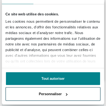
ZEZA Eloise Baignoire îlot - 170x80cm -
Acrylique - siphon - blanc mat
Ce site web utilise des cookies.
Livraison:
1 - 2 semaines
Les cookies nous permettent de personnaliser le contenu
et les annonces, d'offrir des fonctionnalités relatives aux
1.810,
-
médias sociaux et d'analyser notre trafic. Nous
partageons également des informations sur l'utilisation de
notre site avec nos partenaires de médias sociaux, de
Arcqua Ica baignoire îlot 170x80cm blanc
publicité et d'analyse, qui peuvent combiner celles-ci
mat
avec d'autres informations que vous leur avez fournies
Livraison:
1 - 2 semaines
ou qu'ils ont collectées lors de votre utilisation de leurs
services.
2.930,
-
Tout autoriser
Description
Personnaliser
Arcqua Pinto baignoire îlot semi-encastrée
Spécifications