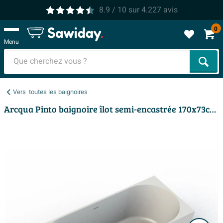
8.9
/ 10
sur
4.227
avis
0
Menu
Cher
Vers
toutes les baignoires
Arcqua Pinto baignoire îlot semi-encastrée 170x73cm mat blanc droite