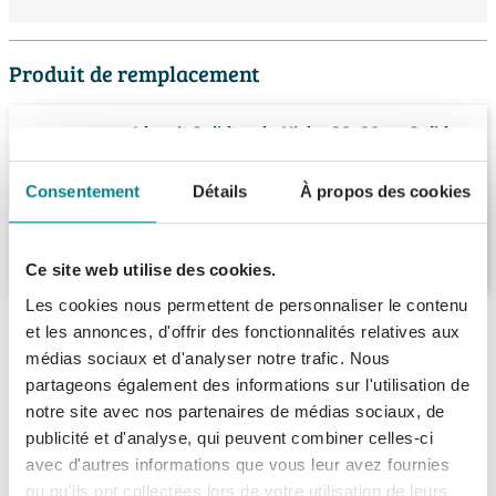
Produit de remplacement
Ideavit Solidtondo Niche 30x30cm Solid
surface blanc mat
Livraison:
1 - 2 semaines
Consentement
Détails
À propos des cookies
282,
63
Ce site web utilise des cookies.
Les cookies nous permettent de personnaliser le contenu
Description
et les annonces, d'offrir des fonctionnalités relatives aux
médias sociaux et d'analyser notre trafic. Nous
Mondiaz Easy niche 29.5x29.5x8cm -
partageons également des informations sur l'utilisation de
Spécifications
encastré/suspendu - 1 espace ouvert -
notre site avec nos partenaires de médias sociaux, de
Acrylique - Lin
publicité et d'analyse, qui peuvent combiner celles-ci
Fiches techniques
Numéro d'article
SW643622
avec d'autres informations que vous leur avez fournies
La niche Mondiaz Easy 29.5x29.5x8cm est un
Marque
Mondiaz
ou qu'ils ont collectées lors de votre utilisation de leurs