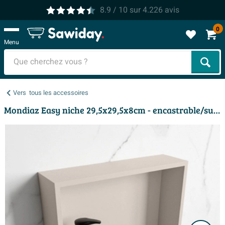
8.9
/ 10
sur
4.226
avis
0
Menu
Cher
Vers
tous les accessoires
Mondiaz Easy niche 29,5x29,5x8cm - encastrable/surélevé - 1 compartiment ouvert - Solid Surface - Lin