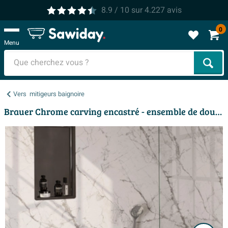
8.9
/ 10
sur
4.227
avis
0
Menu
Cher
Vers
mitigeurs baignoire
Brauer Chrome carving encastré - ensemble de douche - 3 boutons carving - douchette ronde 3 positions - chrome