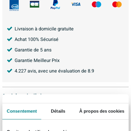
Livraison à domicile gratuite
Achat 100% Sécurisé
Garantie de 5 ans
Garantie Meilleur Prix
4.227
avis, avec une évaluation de
8.9
Articles similaires
BRAUER Chrome Edition robinet de
Consentement
Détails
À propos des cookies
baignoire encastré thermostatique -
boutons poussoirs SET 03 - combinaison
de remplissage de baignoire - douchette à