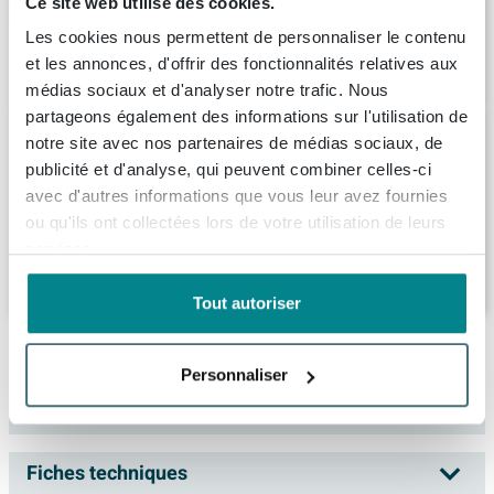
Livraison:
1 - 2 semaines
Ce site web utilise des cookies.
main barre - flexible de douche - coude de
raccord mural - chrome
Les cookies nous permettent de personnaliser le contenu
1.047,
40
et les annonces, d'offrir des fonctionnalités relatives aux
médias sociaux et d'analyser notre trafic. Nous
partageons également des informations sur l'utilisation de
Crosswater MPRO robinet de baignoire
notre site avec nos partenaires de médias sociaux, de
encastré 27.5x12cm thermostatique avec
publicité et d'analyse, qui peuvent combiner celles-ci
ensemble de douchette avec bec 16cm
avec d'autres informations que vous leur avez fournies
chrome
Livraison:
17 - 18 semaines
ou qu'ils ont collectées lors de votre utilisation de leurs
services.
959,
99
Tout autoriser
Description
Personnaliser
Brauer Chrome carving encastré - ensemble
Spécifications
de douche - 3 boutons carving - douchette
ronde 3 positions - chrome
Fiches techniques
Numéro d'article
SW715488