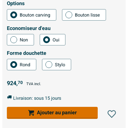
Options
Bouton carving
Bouton lisse
Economiseur d'eau
Non
Oui
Forme douchette
Rond
Stylo
924,
70
TVA incl.
Livraison: sous 15 jours
Ajouter au panier