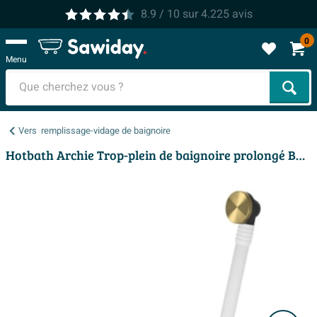
8.9
/ 10
sur
4.225
avis
0
Menu
Cher
Vers
remplissage-vidage de baignoire
Hotbath Archie Trop-plein de baignoire prolongé BBP Laiton brossé PVD