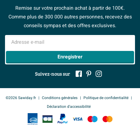
Bienvenue chez...
> Espace Conseil
Sawiday PRO
Politique d’avis
excellente résistance à la corrosion et à l’usure. Le
Remise sur votre prochain achat à partir de 100€.
Magazine
Fevad
revêtement PVD renforce encore ces propriétés,
Comme plus de 300 000 autres personnes, recevez des
> Service client
#Mysawiday
Ils parlent de nous
rendant le produit résistant aux environnements
conseils sympas et des offres exclusives.
humides et à l’usage quotidien. Cela signifie que vous
Mentions légales
> Inspiration salle de bains
Adresse e-mail
êtes assuré d’une longue durée de vie sans faire de
compromis sur l’apparence. Vous investissez ainsi dans
Enregistrer
une qualité qui gardera votre salle de bains fiable et
belle pendant de nombreuses années.
Suivez-nous sur
Fonctionnel
Avec un diamètre de 72 mm, la bonde est parfaitement
©2026 Sawiday.fr
Conditions générales
Politique de confidentialité
adaptée à une évacuation optimale de l’eau, ce qui
Déclaration d'accessibilité
permet de vider votre baignoire rapidement et
efficacement. Le design prolongé permet une
installation facile dans différentes configurations de
baignoire, offrant une grande flexibilité pour