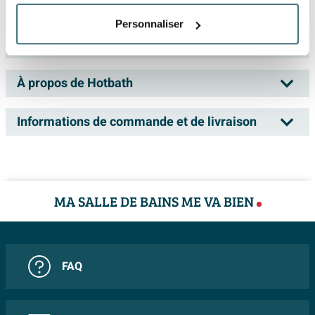
Hotbath Archie Trop-plein de baignoire
Spécifications
prolongé BBP Laiton brossé PVD
Personnaliser
Fiches techniques
Numéro d'article
SW798838
Avec ce système de trop-plein de baignoire prolongé,
Numéro de fournisseur
AR132BBP
vous offrez à votre salle de bains non seulement une
À propos de Hotbath
Information technique du produit
mise à niveau élégante, mais aussi une amélioration
EAN
8720629192000
pratique qui augmente votre confort au quotidien. Le
Liste de couleurs
Marque
Hotbath
Informations de commande et de livraison
laiton brossé chaud avec une finition mate PVD assure
Série
Archie
un aspect intemporel qui s’intègre aisément à divers
Livraison
styles de salles de bains. Grâce aux matériaux de haute
Fabriqués exclusivement en Italie, les produits de la
Données d'article
Dans votre panier, vous pouvez voir la date de livraison
qualité et à la conception bien pensée, vous profitez
marque Hotbath sont synonyme d'une qualité
MA SALLE DE BAINS ME VA BIEN
Couleur
Laiton brossé (or)
prévue du total de la commande. Vous pouvez choisir
d’un produit non seulement agréable à regarder, mais
exceptionnelle. Hotbath travaille avec les meilleurs
un jour de livraison qui vous convient.
aussi durable et fiable à l’usage. Vous transformez ainsi
Finition couleur
brossé
designers, producteurs et fabricants, renommés et
votre espace bain en un lieu où vous aimez vous
établis de longue date, dans le domaine du traitement
Application siphon
bain
détendre et vous ressourcer, avec une attention portée
FAQ
Il est toujours possible que le produit que vous avez
des métaux fins, du chromage, de la technologie des
Données techniques
à chaque détail.
commandé ne répond pas à vos demandes. Sawiday
thermostats, de l'assemblage, des tests et systèmes de
vous offre le service d’échanger un article non utilisé
douche.
Diamètre trou d'évacuation
52 mm