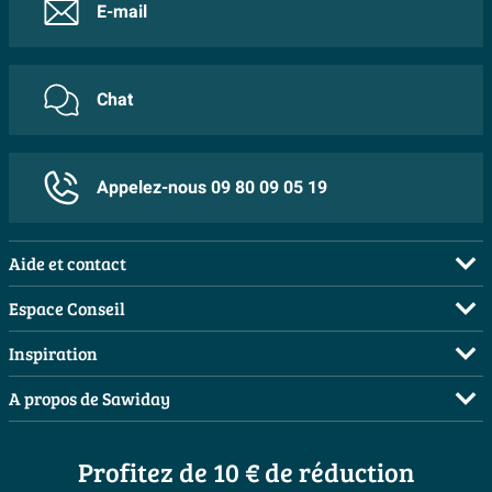
Élégant
E-mail
endéans les 30 jours s'il est gardé dans l’emballage
Mesure filetage (pouce)
1 1/2 inch
Garantie de Hotbath
d’origine. Vous ne payez pas de frais de retour si vous
La finition en laiton brossé PVD confère au trop-plein de
retournez votre produit dans un de nos showrooms.
baignoire une apparence luxueuse et chaleureuse qui
Caractéristiques
Tous les produits de la gamme Hotbath bénéficient
Chat
Vous serez remboursé dans 15 jours après la date de
attire immédiatement le regard. Cette teinte dorée mate
d'une garantie complète de pas moins de 5 ans. En
Avec bonde vidange
Oui
retour.
ajoute une brillance subtile sans dominer, ce qui lui
outre, les parties détachées Hotbath resteront
Revêtement PVD
Oui
permet de se combiner parfaitement avec des salles de
disponibles au moins dix ans. Votre robinet ne
Appelez-nous 09 80 09 05 19
bains aussi bien modernes que classiques. Grâce à la
fonctionne plus parfaitement après cette durée de
Plus d'informations
finition raffinée, votre salle de bains obtient une touche
garantie de 5 années ? Remplacez tout simplement la
Garantie
5 ans
Aide et contact
exclusive que vos invités apprécieront certainement. De
partie défectueuse de votre robinet au lieu d'en acheter
plus, le design intemporel garantit que le trop-plein de
un nouveau !
FAQ
Espace Conseil
baignoire restera beau pendant de nombreuses années,
Commander
Demandez votre devis
Inspiration
indépendamment des tendances changeantes.
Payer
Planificateur 3D
Salles de bains complètes
A propos de Sawiday
Durable
Livraison / retrait
Les bons tuyaux
Inspiration toilettes
Qui sommes-nous ?
Annulation & Retour
Espace bricolage
Fabriqué en acier inoxydable de haute qualité (INOX
Moodboards
Profitez de 10 € de réduction
Postes vacants
Garantie & réclamations
316), ce système de trop-plein de baignoire offre une