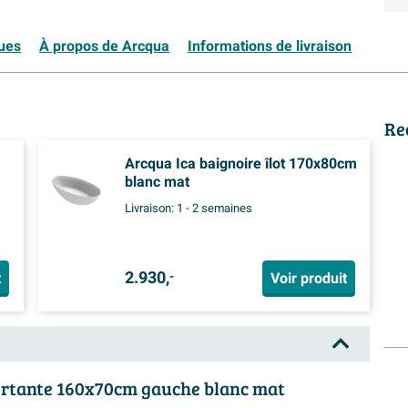
ques
À propos de Arcqua
Informations de livraison
Re
Arcqua Ica baignoire îlot 170x80cm
blanc mat
Livraison:
1 - 2 semaines
2.930,
t
Voir produit
-
ortante 160x70cm gauche blanc mat