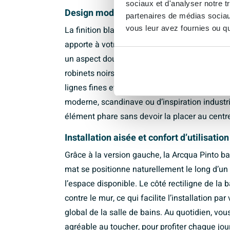
sociaux et d'analyser notre t
Design moderne en blanc mat pour une 
partenaires de médias sociaux
vous leur avez fournies ou qu'
La finition blanc mat de l’Arcqua Pinto bai
apporte à votre salle de bains une esthétiqu
un aspect doux et contemporain, ce qui perm
robinets noirs mats, des mitigeurs chromés e
lignes fines et à sa forme épurée, cette baig
moderne, scandinave ou d’inspiration industri
élément phare sans devoir la placer au centre
Installation aisée et confort d’utilisatio
Grâce à la version gauche, la Arcqua Pinto 
mat se positionne naturellement le long d’un
l’espace disponible. Le côté rectiligne de la
contre le mur, ce qui facilite l’installation p
global de la salle de bains. Au quotidien, vou
agréable au toucher, pour profiter chaque jo