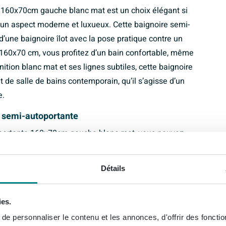
 160x70cm gauche blanc mat est un choix élégant si
 un aspect moderne et luxueux. Cette baignoire semi-
’une baignoire îlot avec la pose pratique contre un
160x70 cm, vous profitez d’un bain confortable, même
ition blanc mat et ses lignes subtiles, cette baignoire
de salle de bains contemporain, qu’il s’agisse d’un
e.
re semi-autoportante
oportante 160x70cm gauche blanc mat, vous pouvez
étudiée et à sa position de couchage ergonomique. La
installer facilement la baignoire contre un mur
Détails
 la sensation d’espace d’une baignoire îlot. Les
térieur suffisant, sans que la baignoire ne prenne
ies.
rend cette baignoire idéale aussi bien pour une petite
 bains familiale équipée d’un sanitaire moderne.
e personnaliser le contenu et les annonces, d'offrir des fonctio