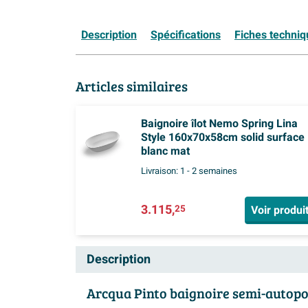
Description
Spécifications
Fiches techni
Articles similaires
Baignoire îlot Nemo Spring Lina
Style 160x70x58cm solid surface
blanc mat
Livraison:
1 - 2 semaines
3.115,
Voir produi
25
Description
Arcqua Pinto baignoire semi-autop