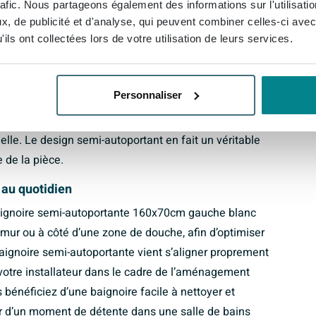
rafic. Nous partageons également des informations sur l'utilisati
salle de bains épurée
, de publicité et d'analyse, qui peuvent combiner celles-ci avec
ils ont collectées lors de votre utilisation de leurs services.
gnoire semi-autoportante 160x70cm gauche blanc mat
e haut de gamme et apaisante. La surface mate offre
et d’harmoniser facilement la baignoire avec des
Personnaliser
t d’autres éléments de robinetterie design. Grâce à ses
noire se marie parfaitement avec une salle de bains
elle. Le design semi-autoportant en fait un véritable
 de la pièce.
n au quotidien
baignoire semi-autoportante 160x70cm gauche blanc
 mur ou à côté d’une zone de douche, afin d’optimiser
 baignoire semi-autoportante vient s’aligner proprement
ar votre installateur dans le cadre de l’aménagement
s bénéficiez d’une baignoire facile à nettoyer et
ur d’un moment de détente dans une salle de bains