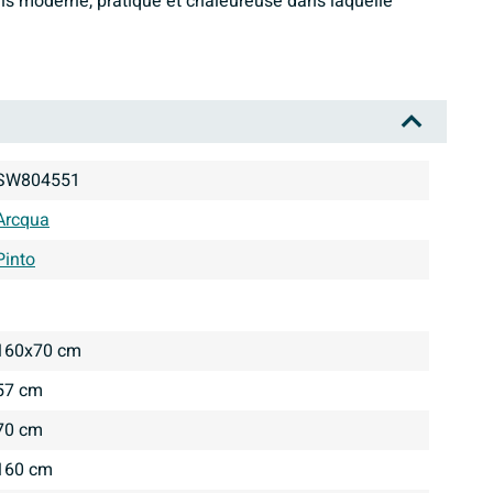
s moderne, pratique et chaleureuse dans laquelle
SW804551
Arcqua
Pinto
160x70 cm
57 cm
70 cm
160 cm