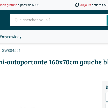
aison gratuite
à partir de 500€
30 jours
satisfait o
#mysawiday
SW804551
mi-autoportante 160x70cm gauche b
D