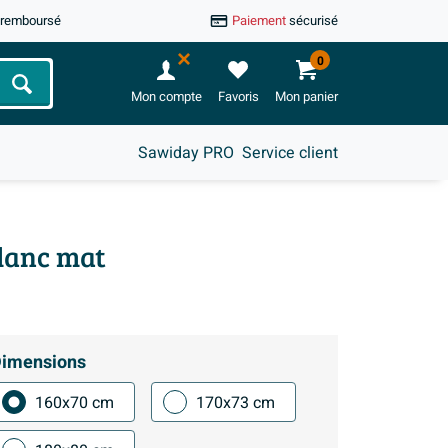
u remboursé
Paiement
sécurisé
0
Chercher
Mon compte
Favoris
Mon panier
Sawiday PRO
Service client
lanc mat
imensions
160x70 cm
170x73 cm