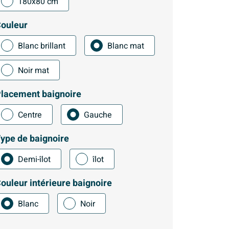
180x80 cm
ouleur
Blanc brillant
Blanc mat
Noir mat
lacement baignoire
Centre
Gauche
ype de baignoire
Demi-îlot
îlot
ouleur intérieure baignoire
Blanc
Noir