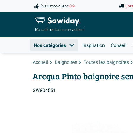
Évaluation client:
8.9
Livr
Ma salle de
bains me va bien !
Nos catégories
Inspiration
Conseil
Accueil
Baignoires
Toutes les baignoires
Arcqua Pinto baignoire se
SW804551