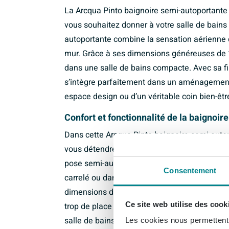
La Arcqua Pinto baignoire semi-autoportante
vous souhaitez donner à votre salle de bains
autoportante combine la sensation aérienne d
mur. Grâce à ses dimensions généreuses de 
dans une salle de bains compacte. Avec sa fin
s’intègre parfaitement dans un aménagement 
espace design ou d’un véritable coin bien-êtr
Confort et fonctionnalité de la baignoi
Dans cette Arcqua Pinto baignoire semi-aut
vous détendre pleinement grâce à sa forme 
pose semi-autoportante côté gauche permet d’
Consentement
carrelé ou dans une niche, tout en conservant
dimensions de 160x70 cm offrent un volume in
Ce site web utilise des cook
trop de place dans votre salle de bains. Cela 
salle de bains citadine que pour une salle de
Les cookies nous permettent d