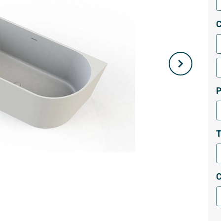
C
P
T
C