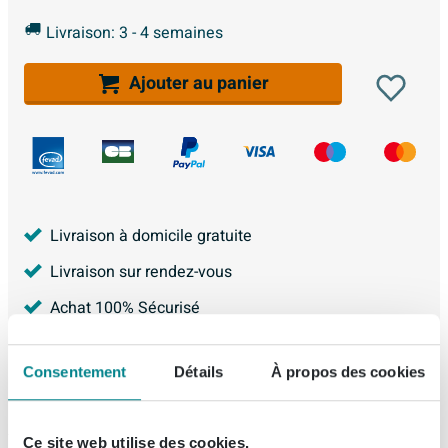
Livraison: 3 - 4 semaines
Ajouter au panier
Livraison à domicile gratuite
Livraison sur rendez-vous
Achat 100% Sécurisé
Garantie de 5 ans
Consentement
Détails
À propos des cookies
4.226
avis, avec une évaluation de
8.9
Ce site web utilise des cookies.