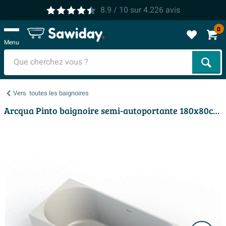
8.9
/ 10
sur
4.226
avis
0
Menu
Cher
Vers
toutes les baignoires
Arcqua Pinto baignoire semi-autoportante 180x80cm gauche blanc mat