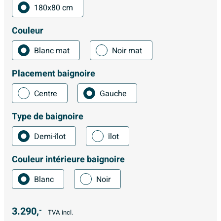
180x80 cm
Couleur
Blanc mat
Noir mat
Placement baignoire
Centre
Gauche
Type de baignoire
Demi-îlot
îlot
Couleur intérieure baignoire
Blanc
Noir
3.290,
-
TVA incl.