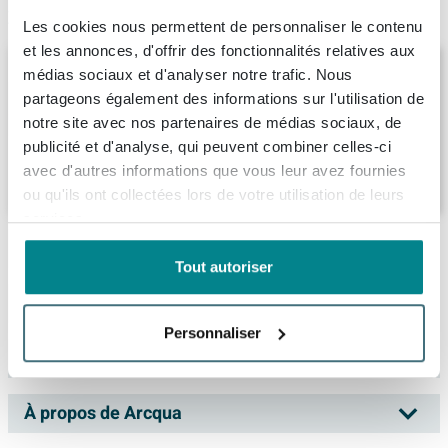
Produit de remplacement
Les cookies nous permettent de personnaliser le contenu
et les annonces, d'offrir des fonctionnalités relatives aux
Crosstone by Arcqua Evi solid surface
médias sociaux et d'analyser notre trafic. Nous
baignoire îlot 180x80x57 mat blanc
partageons également des informations sur l'utilisation de
Livraison:
8 - 9 semaines
notre site avec nos partenaires de médias sociaux, de
publicité et d'analyse, qui peuvent combiner celles-ci
avec d'autres informations que vous leur avez fournies
3.519,
-
ou qu'ils ont collectées lors de votre utilisation de leurs
services.
Description
Tout autoriser
Arcqua Pinto baignoire semi-autoportante
Spécifications
180x80cm gauche blanc mat
Personnaliser
Fiches techniques
Numéro d'article
SW804557
La Arcqua Pinto baignoire semi-autoportante 180x80cm
Marque
Arcqua
gauche blanc mat est un choix élégant pour transformer
À propos de Arcqua
Dessin technique
votre salle de bains en véritable espace bien-être. Cette
Série
Pinto