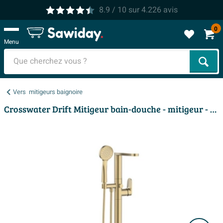
8.9
/ 10
sur
4.226
avis
0
Menu
Cher
Vers
mitigeurs baignoire
Crosswater Drift Mitigeur bain-douche - mitigeur - autoportant - laiton brossé