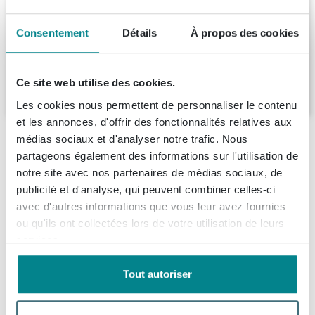
HR Badmeubelen Jade 2.0 Miroir -
100x70cm - barre d'éclairage - éclairage
indirect sans points lumineux tout autour -
Consentement
Détails
À propos des cookies
capteur tactile - variation continue -
Livraison:
1 - 2 semaines
température de couleur réglable -
chauffage de miroir
Ce site web utilise des cookies.
445,
-
Les cookies nous permettent de personnaliser le contenu
et les annonces, d'offrir des fonctionnalités relatives aux
Description
médias sociaux et d'analyser notre trafic. Nous
partageons également des informations sur l'utilisation de
HR Badmeubelen Sence miroir 90x70cm LED
notre site avec nos partenaires de médias sociaux, de
Spécifications
dimmable avec chauffage
publicité et d'analyse, qui peuvent combiner celles-ci
avec d'autres informations que vous leur avez fournies
Informations de commande et de livraison
Numéro d'article
SW997269
Ce miroir de salle de bains moderne est un choix parfait
ou qu'ils ont collectées lors de votre utilisation de leurs
Numéro de fournisseur
75820087
services.
si vous êtes à la recherche de confort supplémentaire
Livraison
et d'ambiance dans votre salle de bains. Grâce à
EAN
8715891515435
Recommandations produits
Tout autoriser
l'éclairage LED intégré et dimmable, vous créez
Dans votre panier, vous pouvez voir la date de livraison
Marque
HR Badmeubelen
facilement exactement la lumière que vous trouvez
prévue du total de la commande. Vous pouvez choisir
Fortifura Clean Produit de nettoyage -