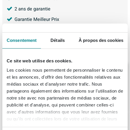
2 ans de garantie
Garantie Meilleur Prix
4.226
avis, avec une évaluation de
8.9
Consentement
Détails
À propos des cookies
Articles similaires
Ce site web utilise des cookies.
MONDIAZ NOBLE Baignoire autoportante -
Les cookies nous permettent de personnaliser le contenu
180x75cm - couleur Rosee / Rosee
et les annonces, d'offrir des fonctionnalités relatives aux
Livraison:
9 - 10 semaines
médias sociaux et d'analyser notre trafic. Nous
partageons également des informations sur l'utilisation de
notre site avec nos partenaires de médias sociaux, de
3.465,
-
publicité et d'analyse, qui peuvent combiner celles-ci
avec d'autres informations que vous leur avez fournies
Arcqua Ica Baignoire îlot 170x80cm mat
ou qu'ils ont collectées lors de votre utilisation de leurs
rose
services.