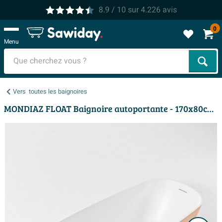
8.9
/ 10
sur
4.226
avis
0
Menu
Cher
Vers
toutes les baignoires
MONDIAZ FLOAT Baignoire autoportante - 170x80cm - couleur Rosee / Rosee