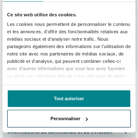
91,
-
Ce site web utilise des cookies.
Les cookies nous permettent de personnaliser le contenu
Crosswater MPRO Flexible de douche -
150cm - Laiton brossé
et les annonces, d'offrir des fonctionnalités relatives aux
médias sociaux et d'analyser notre trafic. Nous
Livraison:
3 - 4 semaines
partageons également des informations sur l'utilisation de
notre site avec nos partenaires de médias sociaux, de
97,
63
publicité et d'analyse, qui peuvent combiner celles-ci
avec d'autres informations que vous leur avez fournies
ou qu'ils ont collectées lors de votre utilisation de leurs
Description
services.
Hotbath Mate Flexible de douche - flexible -
Spécifications
Tout autoriser
150cm - rond - Laiton brossé PVD
À propos de Hotbath
Numéro d'article
SW1117970
Avec ce flexible de douche flexible, vous offrez à votre
Personnaliser
Numéro de fournisseur
M017BBP
salle de bains une mise à niveau subtile que vous
Informations de commande et de livraison
apprécierez au quotidien. La combinaison d’un
EAN
8720847722737