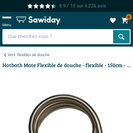
8.9
/ 10
sur
4.226
avis
0
Menu
Cher
Vers
flexibles de douche
Hotbath Mate Flexible de douche - flexible - 150cm - rond - Laiton brossé PVD