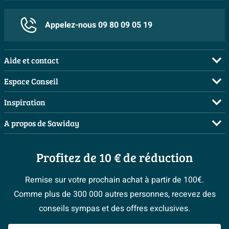
Sans Bride
Oui
Appelez-nous 09 80 09 05 19
Avec abattant de toilette
Oui
Toilettes pour enfants
Non
Aide et contact
Réservoir inclus
Oui
FAQ
Espace Conseil
Rinçage vortex
Oui
Commander
Demandez votre devis
Inspiration
Plus d'informations
Payer
Planificateur 3D
Salles de bains complètes
A propos de Sawiday
Garantie
2 ans
Livraison / retrait
Les bons tuyaux
Inspiration toilettes
Qui sommes-nous ?
Annulation & Retour
Espace bricolage
Autres spécifications
Moodboards
Profitez de 10 € de réduction
Postes vacants
Garantie & réclamations
Bienvenue chez...
Avec plaque de commande
Oui
> Espace Conseil
Sawiday PRO
Politique d’avis
Remise sur votre prochain achat à partir de 100€.
Magazine
Type de WC
WC suspendu
Fevad
Comme plus de 300 000 autres personnes, recevez des
> Service client
#Mysawiday
Ils parlent de nous
conseils sympas et des offres exclusives.
Mentions légales
> Inspiration salle de bains