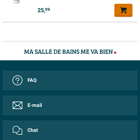
25,
99
Forme bouton de commande
Rond
Marque réservoir
Geberit UP320
Matériaux plaque de
Matière synthétique
commande
MA SALLE DE BAINS ME VA BIEN
Caractéristiques
Economiseur d'eau
Non
Traitement anticalcaire
Non
FAQ
Softclose
Oui
Anti-salissant
Non
E-mail
Antibactérien
Oui
Avec kit de fixation
Oui
Chat
Siège déclipsable
Oui