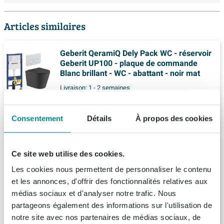
Articles similaires
Geberit QeramiQ Dely Pack WC - réservoir
Geberit UP100 - plaque de commande
Blanc brillant - WC - abattant - noir mat
Livraison:
1 - 2 semaines
467,
99
Consentement
Détails
À propos des cookies
QeramiQ Dely Pack WC - réservoir
Ce site web utilise des cookies.
encastré Wisa - plaque de commande
noire - WC - abattant - noir mat
Les cookies nous permettent de personnaliser le contenu
Livraison:
1 - 2 semaines
et les annonces, d'offrir des fonctionnalités relatives aux
médias sociaux et d'analyser notre trafic. Nous
partageons également des informations sur l'utilisation de
454,
99
notre site avec nos partenaires de médias sociaux, de