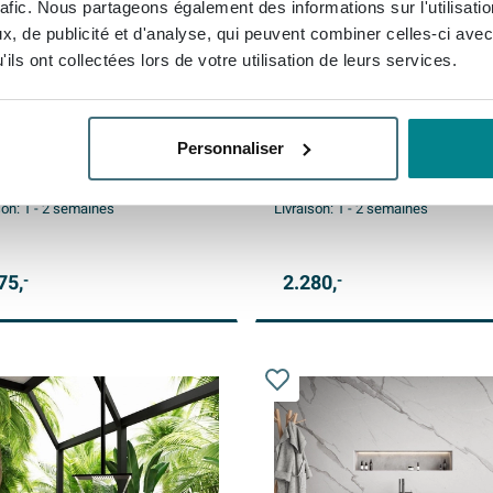
rafic. Nous partageons également des informations sur l'utilisati
, de publicité et d'analyse, qui peuvent combiner celles-ci avec
ils ont collectées lors de votre utilisation de leurs services.
ua Lima baignoire
Ideavit Archtec Baignoire îl
portante 170x86x54cm
170x75x60cm - Rock Textur
re coulé noir mat
avec trop-plein - bonde clic
- pieds réglables - noir
Personnaliser
son gratuite
Livraison gratuite
son:
1 - 2 semaines
Livraison:
1 - 2 semaines
75,
2.280,
-
-