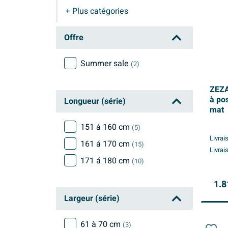
+ Plus
catégories
Baignoire îlot noir mat
Offre
Summer sale
(2)
ZEZA
à po
Longueur (série)
mat
151 á 160 cm
(5)
Livrai
161 á 170 cm
(15)
Livrai
171 á 180 cm
(10)
1.8
Largeur (série)
61 à 70 cm
(3)