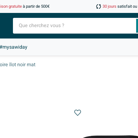
aison gratuite
à partir de 500€
30 jours
satisfait o
#mysawiday
ire îlot noir mat