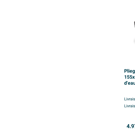
Plieg
155x
d'ea
et de
acryl
Livrai
Livrai
4.9