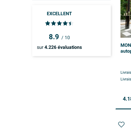
Dans les 15 jours
(10)
EXCELLENT
8.9
/ 10
MOND
sur
4.226
évaluations
auto
Livrai
Livrai
4.1