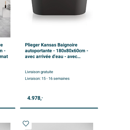
re
Plieger Kansas Baignoire
m -
autoportante - 180x80x60cm -
 mat
avec arrivée d'eau - avec
garniture de vidage et de trop-
plein - avec pieds - acrylique -
Livraison gratuite
noir mat
Livraison:
15 - 16 semaines
4.978,
-