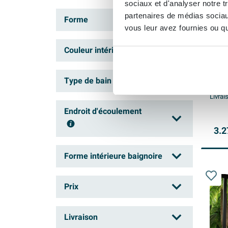
sociaux et d'analyser notre t
partenaires de médias sociaux
Forme
vous leur avez fournies ou qu'
Arcq
Ovale
(27)
auto
Couleur intérieure baignoire
marb
Rectangulaire
(2)
Blanc
(4)
Rond
Type de bain
(1)
Livrai
Noir
(23)
Livrai
Demi-îlot
(4)
Endroit d'écoulement
îlot
(26)
3.2
Centre
(23)
Forme intérieure baignoire
Extrémité
(1)
Ovale
(28)
Prix
Rectangulaire
(1)
Ronde
à
Livraison
(1)