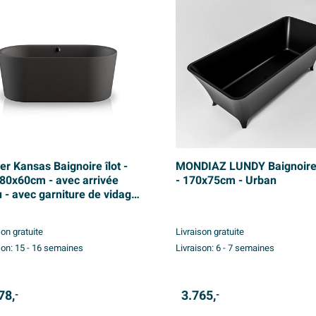
er Kansas Baignoire îlot -
MONDIAZ LUNDY Baignoire 
80x60cm - avec arrivée
- 170x75cm - Urban
u - avec garniture de vidage
 trop-plein - avec pieds -
ique - noir mat
son gratuite
Livraison gratuite
son:
15 - 16 semaines
Livraison:
6 - 7 semaines
78,
3.765,
-
-