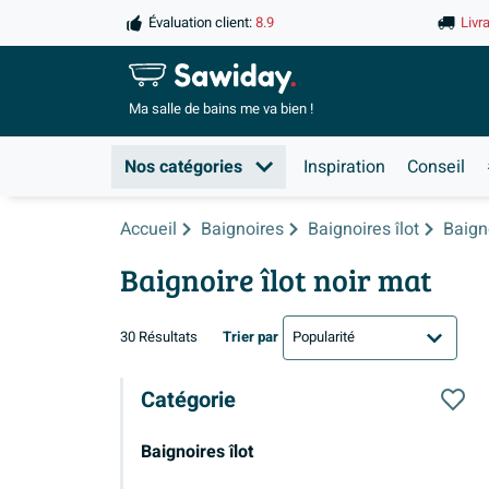
Évaluation client:
8.9
Livr
Ma salle de
bains me va bien !
Nos catégories
Inspiration
Conseil
Accueil
Baignoires
Baignoires îlot
Baigno
Baignoire îlot noir mat
30 Résultats
Trier par
Catégorie
Baignoires îlot