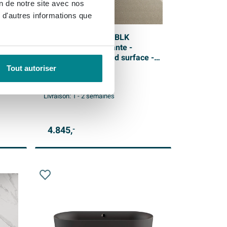
on de notre site avec nos
 d'autres informations que
ot
Ideavit SolidEllipse BLK
e -
baignoire autoportante -
 clac
180x88x55cm - solid surface -
trop-plein - avec bonde clic-clac
Tout autoriser
- noir mat
Livraison gratuite
Livraison:
1 - 2 semaines
4.845,
-