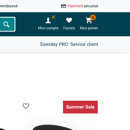
u remboursé
Paiement
sécurisé
0
Chercher
Mon compte
Favoris
Mon panier
Sawiday PRO
Service client
Summer Sale