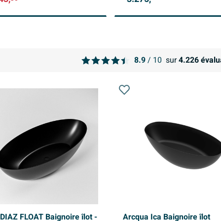
8.9
/ 10
sur
4.226
évalu
IAZ FLOAT Baignoire îlot -
Arcqua Ica Baignoire îlot