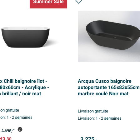
Summer Sale
 Chill baignoire îlot -
Arcqua Cusco baignoire
80x60cm - Acrylique -
autoportante 165x83x55cm
 brillant / noir mat
marbre coulé Noir mat
son gratuite
Livraison gratuite
son:
1 - 2 semaines
Livraison:
1 - 2 semaines
1.698,
-
43,
3.275,
30
-