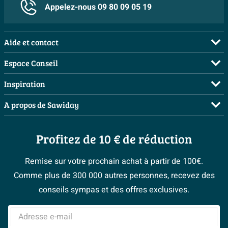
Appelez-nous 09 80 09 05 19
Aide et contact
FAQ
Espace Conseil
Commander
Demandez votre devis
Inspiration
Payer
Planificateur 3D
Salles de bains complètes
A propos de Sawiday
Livraison / retrait
Les bons tuyaux
Inspiration toilettes
Qui sommes-nous ?
Annulation & Retour
Espace bricolage
Moodboards
Profitez de 10 € de réduction
Postes vacants
Garantie & réclamations
Bienvenue chez...
> Espace Conseil
Sawiday PRO
Politique d’avis
Remise sur votre prochain achat à partir de 100€.
Magazine
Fevad
Comme plus de 300 000 autres personnes, recevez des
> Service client
#Mysawiday
Ils parlent de nous
conseils sympas et des offres exclusives.
Mentions légales
> Inspiration salle de bains
Adresse e-mail