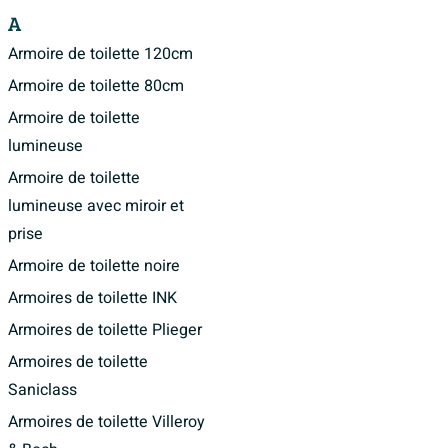
Une armoire de toilette est généralement fabriquée en MDF. Le MDF est un matériau très polyvalent et est souvent utilisé pour fabriquer des meubles. L'avantage du MDF est qu'il a une texture très lisse. De plus, le MDF est très résistant à l'humidité et sa durée de vie est longue. Les autres matériaux utilisés sont le MFC, le synthétique et l'aluminium.
A
Armoire de toilette 120cm
Armoire de toilette 80cm
Armoire de toilette
lumineuse
Armoire de toilette
lumineuse avec miroir et
prise
Armoire de toilette noire
Armoires de toilette INK
Armoires de toilette Plieger
Armoires de toilette
Saniclass
Armoires de toilette Villeroy