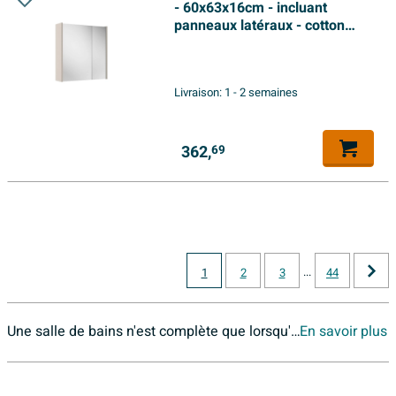
- 60x63x16cm - incluant
panneaux latéraux - cotton
(beige)
Livraison:
1 - 2 semaines
362,
69
...
1
2
3
44
Une salle de bains n'est complète que lorsqu'elle est dotée d'un bon miroir. Élément principalement fonctionnel, l'armoire de toilette peut aussi avoir l'air très à la mode et crée un espace de rangement supplémentaire peu encombrant dans la salle de bains. Rangez-y discrètement vos produits intimes, regroupés au même endroit, à portée de main. L'armoire de toilette trouve sa place dans chaque grande salle de bains et fait ses preuves en matière d'efficacité dans les plus petites surfaces !
En savoir plus
équipée de 1 à 4 portes. En général, les dispositions suivantes s'appliquent :
De quel matériau est fabriqué une armoire de toilette ?