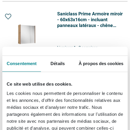
Saniclass Prime Armoire miroir
- 60x63x16cm - incluant
panneaux latéraux - chêne
rustique
Livraison:
1 - 2 semaines
Consentement
Détails
À propos des cookies
362,
69
Ce site web utilise des cookies.
Saniclass Prime Armoire miroir
Les cookies nous permettent de personnaliser le contenu
- 60x63x16cm - incluant
panneaux latéraux - chêne
et les annonces, d'offrir des fonctionnalités relatives aux
médias sociaux et d'analyser notre trafic. Nous
partageons également des informations sur l'utilisation de
notre site avec nos partenaires de médias sociaux, de
Livraison:
1 - 2 semaines
publicité et d'analyse, qui peuvent combiner celles-ci