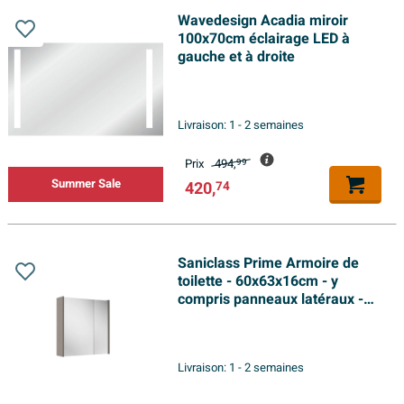
Wavedesign Acadia miroir
100x70cm éclairage LED à
gauche et à droite
Livraison:
1 - 2 semaines
Prix
494,
99
Summer Sale
420,
74
Saniclass Prime Armoire de
toilette - 60x63x16cm - y
compris panneaux latéraux -
taupe
Livraison:
1 - 2 semaines