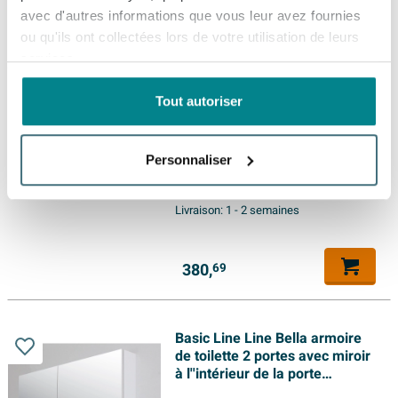
avec d'autres informations que vous leur avez fournies
362,
69
ou qu'ils ont collectées lors de votre utilisation de leurs
services.
Tout autoriser
Saniclass Prime Armoire miroir
- 80x63x16cm - y compris
panneaux latéraux - cannelle
Personnaliser
Livraison:
1 - 2 semaines
380,
69
Basic Line Line Bella armoire
de toilette 2 portes avec miroir
à l''intérieur de la porte
117x60x14cm Gris