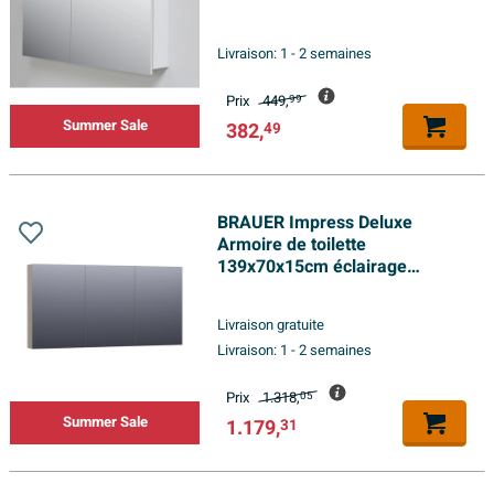
Livraison:
1 - 2 semaines
Prix
449,
99
Summer Sale
382,
49
BRAUER Impress Deluxe
Armoire de toilette
139x70x15cm éclairage
intégré rectangulaire 3 portes
pivotantes MDF Taupe mat
Livraison gratuite
Livraison:
1 - 2 semaines
Prix
1.318,
05
Summer Sale
1.179,
31