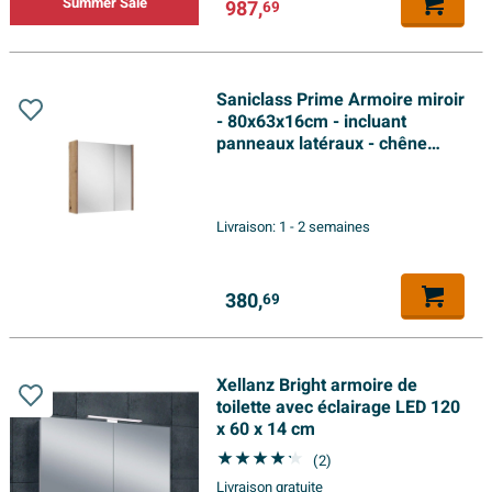
Summer Sale
987,
69
Saniclass Prime Armoire miroir
- 80x63x16cm - incluant
panneaux latéraux - chêne
rustique
Livraison:
1 - 2 semaines
380,
69
Xellanz Bright armoire de
toilette avec éclairage LED 120
x 60 x 14 cm
(2)
Livraison gratuite