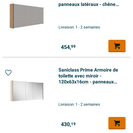
panneaux latéraux - chêne
chaud
Livraison:
1 - 2 semaines
454,
99
Saniclass Prime Armoire de
toilette avec miroir -
120x63x16cm - panneaux
latéraux inclus - chêne clair
Livraison:
1 - 2 semaines
430,
19