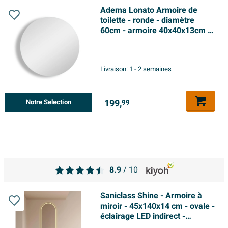
Adema Lonato Armoire de
toilette - ronde - diamètre
60cm - armoire 40x40x13cm -
noir
Livraison:
1 - 2 semaines
199,
Notre Selection
99
8.9
/ 10
Saniclass Shine - Armoire à
miroir - 45x140x14 cm - ovale -
éclairage LED indirect -
chauffage du miroir - noir