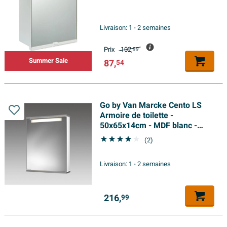
Livraison:
1 - 2 semaines
Prix
102,
99
Summer Sale
87,
54
Go by Van Marcke Cento LS
Armoire de toilette -
50x65x14cm - MDF blanc -
lampe T5 8W - porte miroir en
(2)
verre cristal - fenêtre
lumineuse satinée - étagères
Livraison:
1 - 2 semaines
en verre réglables - 1 prise
électrique
216,
99