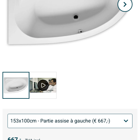
667,
-