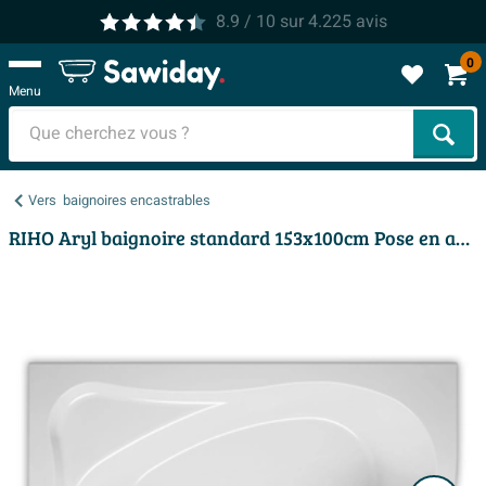
8.9
/ 10
sur
4.225
avis
0
Menu
Cher
Vers
baignoires encastrables
RIHO Aryl baignoire standard 153x100cm Pose en angle Gauche Blanc brillant