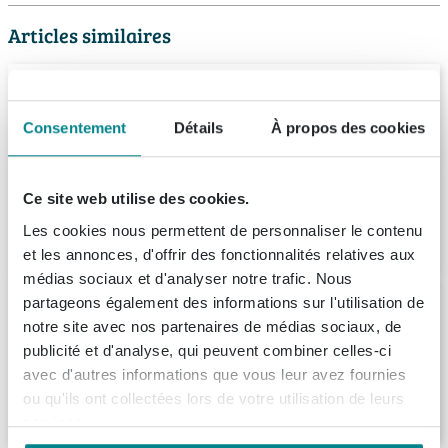
Articles similaires
Plieger Cyprus baignoire d'angle acrylique
gain de place 160x90cm droite 43,5cm de
profondeur avec pieds blanc
Consentement
Détails
À propos des cookies
(2)
Livraison:
1 - 2 semaines
Ce site web utilise des cookies.
Les cookies nous permettent de personnaliser le contenu
743,
99
et les annonces, d'offrir des fonctionnalités relatives aux
médias sociaux et d'analyser notre trafic. Nous
Riho Miami baignoire 160x70cm
partageons également des informations sur l'utilisation de
rectangulaire blanc
notre site avec nos partenaires de médias sociaux, de
Livraison:
1 - 2 semaines
publicité et d'analyse, qui peuvent combiner celles-ci
avec d'autres informations que vous leur avez fournies
ou qu'ils ont collectées lors de votre utilisation de leurs
426,
-
services.