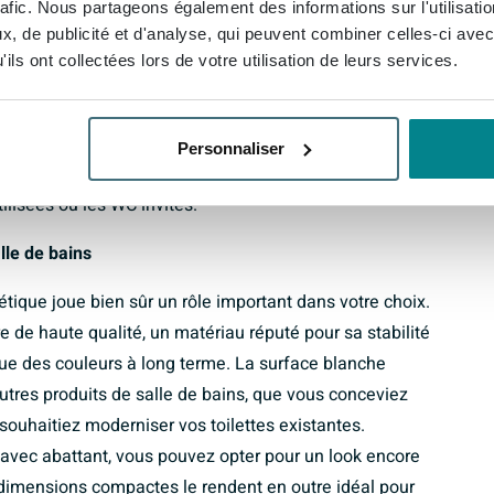
rafic. Nous partageons également des informations sur l'utilisati
 s’écoulent facilement. La saleté et le calcaire
, de publicité et d'analyse, qui peuvent combiner celles-ci avec
la céramique, de sorte que vous obtenez un résultat
ils ont collectées lors de votre utilisation de leurs services.
et peu d’efforts. C’est non seulement agréable pour
lleur pour la durée de vie de vos sanitaires et pour
n lisse et fermé, sans points de fixation ouverts, vous
Personnaliser
oup de chiffon et l’ensemble a de nouveau un aspect
ilisées ou les WC invités.
lle de bains
sthétique joue bien sûr un rôle important dans votre choix.
e de haute qualité, un matériau réputé pour sa stabilité
nue des couleurs à long terme. La surface blanche
tres produits de salle de bains, que vous conceviez
ouhaitiez moderniser vos toilettes existantes.
ec abattant, vous pouvez opter pour un look encore
s dimensions compactes le rendent en outre idéal pour