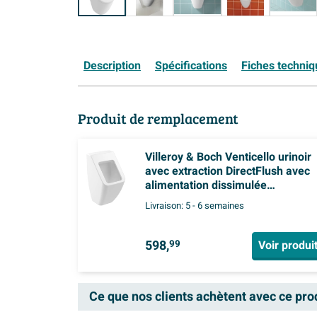
Description
Spécifications
Fiches techni
Produit de remplacement
Villeroy & Boch Venticello urinoir
avec extraction DirectFlush avec
alimentation dissimulée
28.5x54.5x31.5cm - ceramic+ po
Livraison:
5 - 6 semaines
abattant stone white
598,
Voir produi
99
Ce que nos clients achètent avec ce pro