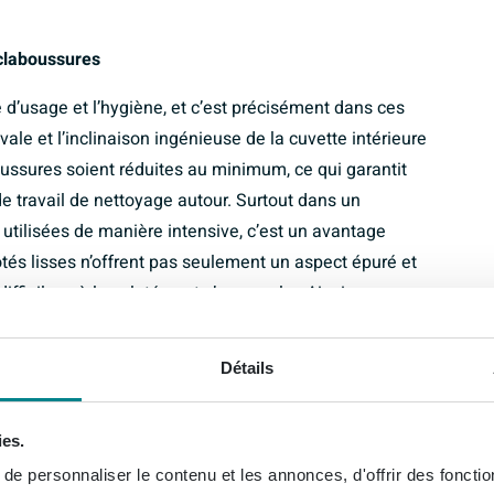
claboussures
té d’usage et l’hygiène, et c’est précisément dans ces
le et l’inclinaison ingénieuse de la cuvette intérieure
ussures soient réduites au minimum, ce qui garantit
 travail de nettoyage autour. Surtout dans un
t utilisées de manière intensive, c’est un avantage
tés lisses n’offrent pas seulement un aspect épuré et
fficiles où la saleté peut s’accumuler. Ainsi, vos
 avec un rapide coup d’éponge, vous pouvez tout
Détails
ies.
urer les toilettes, et avec cet urinoir ce n’est pas
e personnaliser le contenu et les annonces, d'offrir des fonctio
icPlus, une couche de finition spéciale antisalissure