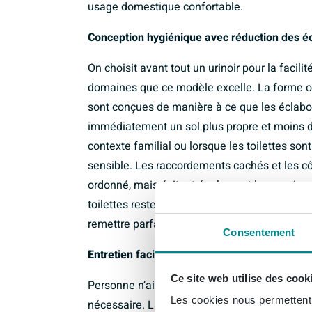
usage domestique confortable.
Conception hygiénique avec réduction des é
On choisit avant tout un urinoir pour la facili
domaines que ce modèle excelle. La forme ova
sont conçues de manière à ce que les éclabo
immédiatement un sol plus propre et moins de
contexte familial ou lorsque les toilettes son
sensible. Les raccordements cachés et les cô
ordonné, mais évitent également les recoins di
toilettes restent fraîches plus longtemps et,
remettre parfaitement propre.
Consentement
Entretien facile grâce à CeramicPlus
Ce site web utilise des cook
Personne n’aime passer de longs moments à réc
Les cookies nous permettent d
nécessaire. La surface est traitée avec Ceram