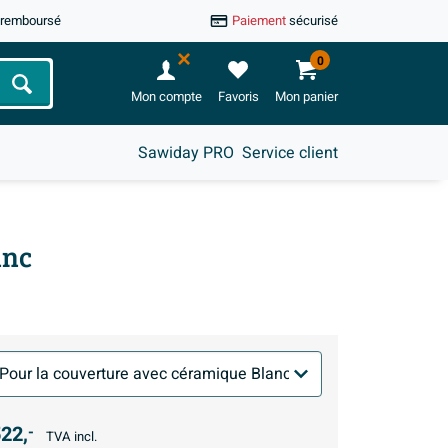
u remboursé
Paiement
sécurisé
0
Chercher
Mon compte
Favoris
Mon panier
Sawiday PRO
Service client
anc
22,
-
TVA incl.