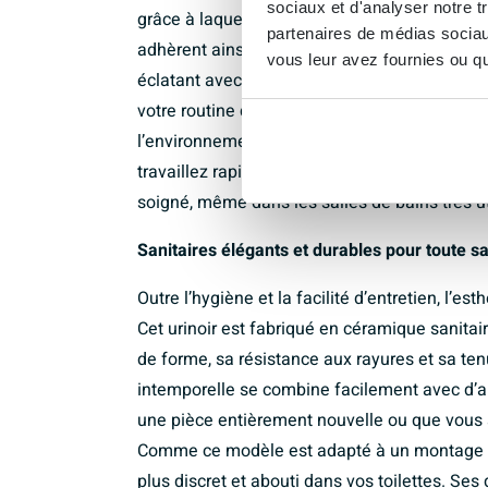
sociaux et d'analyser notre t
grâce à laquelle les gouttes se rassemblent et
partenaires de médias sociaux
adhèrent ainsi beaucoup moins rapidement à 
vous leur avez fournies ou qu'
éclatant avec moins de produit de nettoyage 
votre routine quotidienne, mais également mei
l’environnement. En combinaison avec le desig
travaillez rapidement et efficacement : un c
soigné, même dans les salles de bains très ut
Sanitaires élégants et durables pour toute sa
Outre l’hygiène et la facilité d’entretien, l’e
Cet urinoir est fabriqué en céramique sanitair
de forme, sa résistance aux rayures et sa te
intemporelle se combine facilement avec d’au
une pièce entièrement nouvelle ou que vous s
Comme ce modèle est adapté à un montage av
plus discret et abouti dans vos toilettes. Se