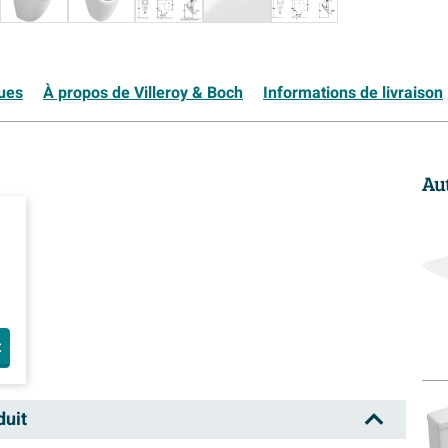
ques
À propos de Villeroy & Boch
Informations de livraison
Au
ur
t
duit