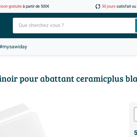
aison gratuite
à partir de 500€
30 jours
satisfait o
#mysawiday
inoir pour abattant ceramicplus bl
5