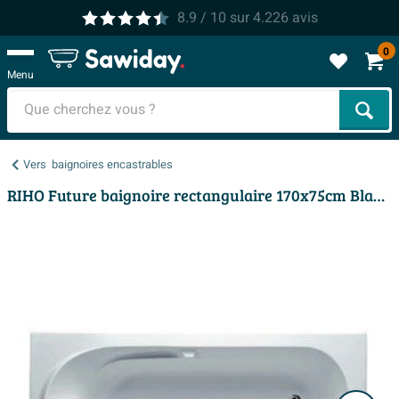
8.9
/ 10
sur
4.226
avis
0
Menu
Cher
Vers
baignoires encastrables
RIHO Future baignoire rectangulaire 170x75cm Blanc brillant