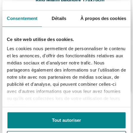
rectangulaire blanc
Livraison:
1 - 2 semaines
Consentement
Détails
À propos des cookies
454,
-
Ce site web utilise des cookies.
Les cookies nous permettent de personnaliser le contenu
Plieger Spring baignoire Acrylique
rectangulaire 170x75cm avec pieds blanc
et les annonces, d'offrir des fonctionnalités relatives aux
médias sociaux et d'analyser notre trafic. Nous
Livraison:
1 - 2 semaines
partageons également des informations sur l'utilisation de
notre site avec nos partenaires de médias sociaux, de
526,
99
publicité et d'analyse, qui peuvent combiner celles-ci
avec d'autres informations que vous leur avez fournies
ou qu'ils ont collectées lors de votre utilisation de leurs
Ce que nos clients achètent avec ce produit
services.
Tout autoriser
Description