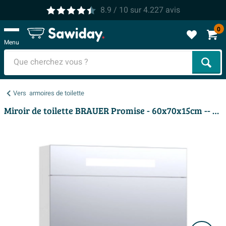
8.9
/ 10
sur
4.227
avis
0
Menu
Cher
Vers
armoires de toilette
Miroir de toilette BRAUER Promise - 60x70x15cm -- avec éclairage direct 1 porte miroir simple à droite brillante blanche