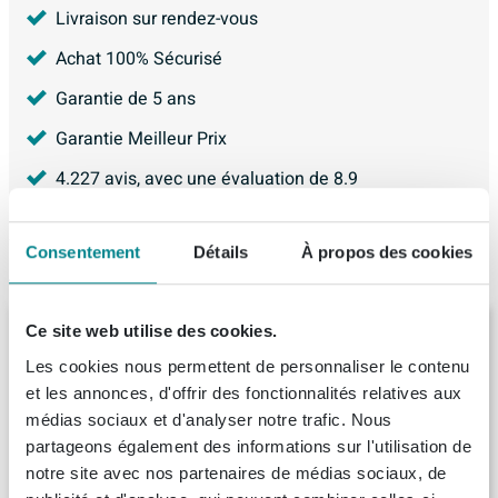
Livraison sur rendez-vous
Achat 100% Sécurisé
Garantie de 5 ans
Garantie Meilleur Prix
4.227
avis, avec une évaluation de
8.9
Consentement
Détails
À propos des cookies
Articles similaires
Saniclass Prime Armoire miroir -
Ce site web utilise des cookies.
80x63x16cm - incluant panneaux latéraux -
Les cookies nous permettent de personnaliser le contenu
blanc mat
et les annonces, d'offrir des fonctionnalités relatives aux
Livraison:
1 - 2 semaines
médias sociaux et d'analyser notre trafic. Nous
partageons également des informations sur l'utilisation de
380,
69
notre site avec nos partenaires de médias sociaux, de