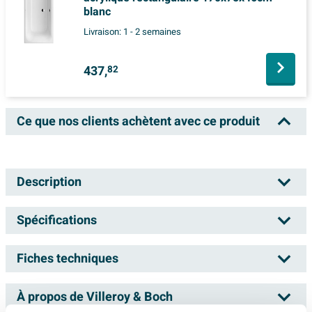
blanc
Livraison:
1 - 2 semaines
437,
82
Ce que nos clients achètent avec ce produit
Description
Villeroy & Boch Omnia architectura
Spécifications
baignoire - 160x70cm - blanc
Fiches techniques
Numéro d'article
GA68324
Vous recherchez une baignoire confortable qui ne prend
Numéro de fournisseur
uba167ara2v-01
pas trop de place, mais qui offre tout de même un
À propos de Villeroy & Boch
Mode d'emploi
véritable moment de détente pour vous-même ? Cette
EAN
4047289141464