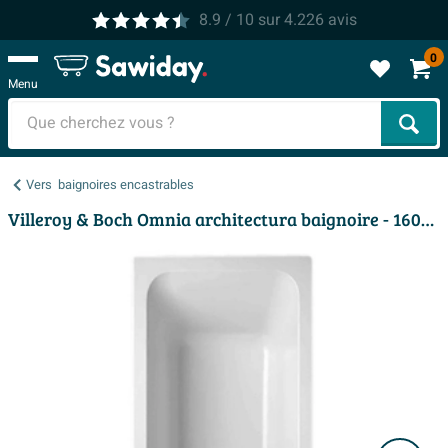
8.9
/ 10
sur
4.226
avis
0
Menu
Cher
Vers
baignoires encastrables
Villeroy & Boch Omnia architectura baignoire - 160x70cm - blanc