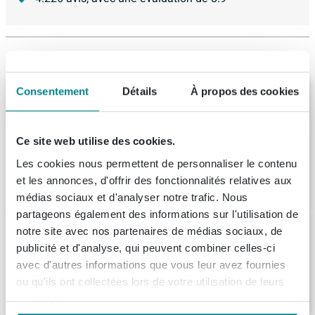
Articles similaires
Consentement
Détails
À propos des cookies
BRAUER Poignée de meuble en applique -
12,8 cm - modèle E - matériau inox -
aluminium
Ce site web utilise des cookies.
Livraison:
1 - 2 semaines
Les cookies nous permettent de personnaliser le contenu
et les annonces, d'offrir des fonctionnalités relatives aux
24,
-
médias sociaux et d'analyser notre trafic. Nous
partageons également des informations sur l'utilisation de
Loggere Poignée sanitaire adaptée Inox
notre site avec nos partenaires de médias sociaux, de
publicité et d'analyse, qui peuvent combiner celles-ci
Livraison:
sous 7 jours
avec d'autres informations que vous leur avez fournies
ou qu'ils ont collectées lors de votre utilisation de leurs
112,
99
services.