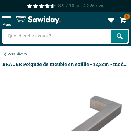
8.9
/ 10
sur
4.226
avis
0
Menu
Cher
Vers
divers
BRAUER Poignée de meuble en saillie - 12,8cm - modèle C - matériau inox - aluminium