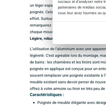
sociaux et d'analyser notre t
un léger espace par rapport à la façade, ce q
partenaires de médias sociaux
poignée. Cela rend l’ouverture de tiroirs lou
vous leur avez fournies ou qu'
effort. Surtout dans un foyer animé ou lorsque
remarquerez la différence entre « ça fonctio
chaque mouvement que vous faites.
Légère, robuste et facile à monter
L’utilisation de l’aluminium avec une apparen
légèreté. C’est agréable lors du montage, mai
de bains : les charnières et les tiroirs sont 
poignée en applique est conçue pour un entra
souvent remplacer une poignée existante à l’
meuble existant sans devoir percer de nouvea
offrez à votre armoire ou tiroir en très peu 
Caractéristiques :
Poignée de meuble élégante avec desig