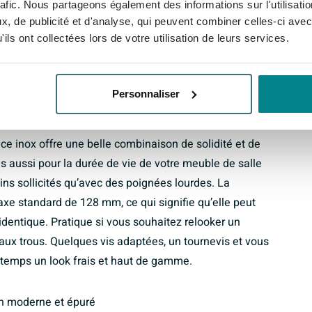
rafic. Nous partageons également des informations sur l'utilisati
ui permet à vos doigts de passer facilement derrière la
, de publicité et d'analyse, qui peuvent combiner celles-ci avec
rds ou de portes de placards hautes confortable et sans
ils ont collectées lors de votre utilisation de leurs services.
 votre salle de bains est très utilisée, vous
nne » et « cela tombe tout simplement bien en main » à
Personnaliser
ce inox offre une belle combinaison de solidité et de
s aussi pour la durée de vie de votre meuble de salle
moins sollicités qu’avec des poignées lourdes. La
xe standard de 128 mm, ce qui signifie qu’elle peut
identique. Pratique si vous souhaitez relooker un
ux trous. Quelques vis adaptées, un tournevis et vous
de temps un look frais et haut de gamme.
n moderne et épuré