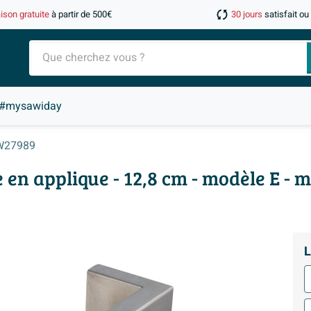
aison gratuite
à partir de 500€
30 jours
satisfait o
#mysawiday
W27989
n applique - 12,8 cm - modèle E - 
L