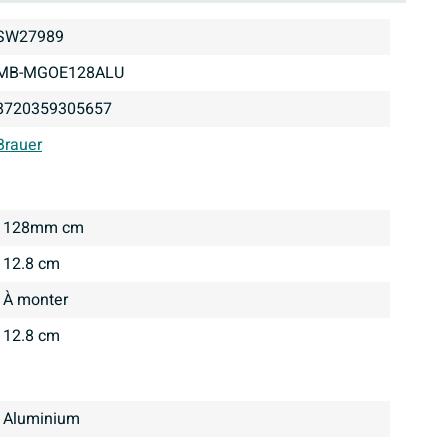
SW27989
MB-MGOE128ALU
8720359305657
Brauer
128mm cm
12.8 cm
À monter
12.8 cm
Aluminium