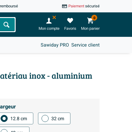
u remboursé
Paiement
sécurisé
0
Chercher
Mon compte
Favoris
Mon panier
Sawiday PRO
Service client
matériau inox - aluminium
argeur
12.8 cm
32 cm