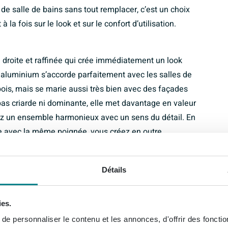
e salle de bains sans tout remplacer, c’est un choix
 la fois sur le look et sur le confort d’utilisation.
roite et raffinée qui crée immédiatement un look
 aluminium s’accorde parfaitement avec les salles de
 bois, mais se marie aussi très bien avec des façades
as criarde ni dominante, elle met davantage en valeur
mez un ensemble harmonieux avec un sens du détail. En
 avec la même poignée, vous créez en outre
e de bains ou à votre ensemble de meubles de WC une
Détails
nière dont une poignée s’utilise au quotidien. Avec un
ies.
fisamment d’espace pour une bonne prise en main,
e personnaliser le contenu et les annonces, d'offrir des fonctio
ous tenez une serviette. Le montage en applique crée