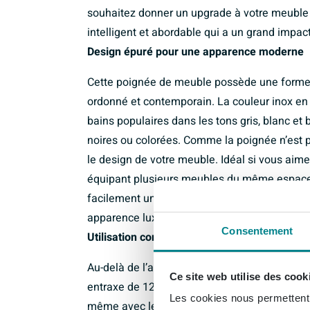
souhaitez donner un upgrade à votre meuble d
intelligent et abordable qui a un grand impact à
Design épuré pour une apparence moderne
Cette poignée de meuble possède une forme d
ordonné et contemporain. La couleur inox en
bains populaires dans les tons gris, blanc et
noires ou colorées. Comme la poignée n’est p
le design de votre meuble. Idéal si vous ai
équipant plusieurs meubles du même espace
facilement une unité et donnez à votre sall
apparence luxueuse et étudiée.
Consentement
Utilisation confortable au quotidien
Au-delà de l’apparence, compte surtout la ma
Ce site web utilise des cook
entraxe de 12,8 cm, cette poignée offre suf
Les cookies nous permettent d
même avec les mains mouillées ou lorsque v