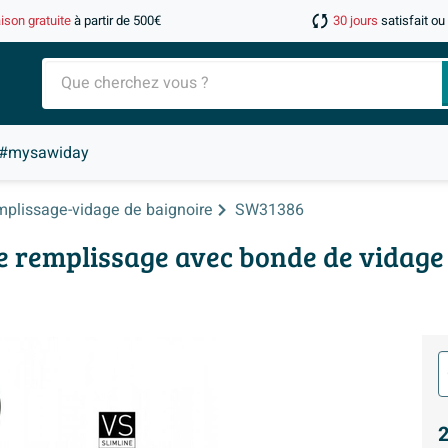
aison gratuite
à partir de 500€
30 jours
satisfait o
#mysawiday
plissage-vidage de baignoire
SW31386
e remplissage avec bonde de vidag
2