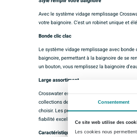
Stylé remplir votre baignoire
Avec le système vidage remplissage Crosswa
votre baignoire. C'est un robinet unique et él
Bonde clic clac
Le système vidage remplissage avec bonde cl
baignoire, permettant à la baignoire de se r
un bouton, vous remplissez la baignoire d'eau 
Large assortiment
Crosswater est une marque de premier plan d
collections de salles de bain modernes avec 
Consentement
choisir. Les produits sont conçus par des expe
fiabilité excellentes.
Ce site web utilise des cook
Caractéristiques principales
Les cookies nous permettent d