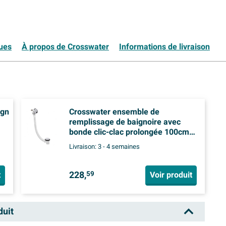
ques
À propos de Crosswater
Informations de livraison
ign
Crosswater ensemble de
remplissage de baignoire avec
bonde clic-clac prolongée 100cm
chrome
Livraison:
3 - 4 semaines
228,
t
Voir produit
59
duit