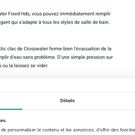
ter Fixed Hds, vous pouvez immédiatement remplir
égant qui s'adapte à tous les styles de salle de bain.
ic clac de Crosswater ferme bien l'évacuation de la
emplir d'eau sans problème. D'une simple pression sur
ou la laissez se vider.
ans le monde du sanitaire, connue pour ses
un large éventail de designs élégants parmi lesquels
Détails
rts en Italie, vous garantissant une qualité et une
ies.
e personnaliser le contenu et les annonces, d'offrir des fonctio