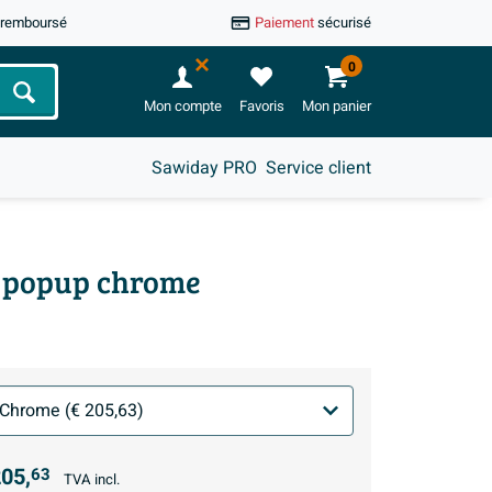
u remboursé
Paiement
sécurisé
0
Chercher
Mon compte
Favoris
Mon panier
Sawiday PRO
Service client
e popup chrome
05,
63
TVA incl.