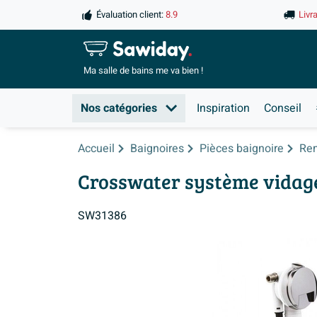
Évaluation client:
8.9
Livr
Ma salle de
bains me va bien !
Nos catégories
Inspiration
Conseil
Accueil
Baignoires
Pièces baignoire
Rem
Crosswater système vidag
SW31386