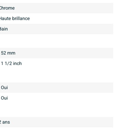
Chrome
haute brillance
bain
52 mm
1 1/2 inch
Oui
Oui
2 ans