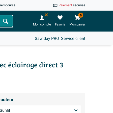
u remboursé
Paiement
sécurisé
0
Chercher
Mon compte
Favoris
Mon panier
Sawiday PRO
Service client
c éclairage direct 3
ouleur