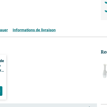
rauer
Informations de livraison
Re
 de
e
r
t