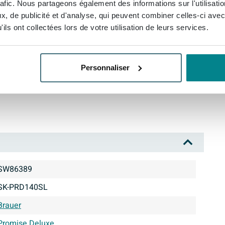
rafic. Nous partageons également des informations sur l'utilisati
, de publicité et d'analyse, qui peuvent combiner celles-ci avec
ils ont collectées lors de votre utilisation de leurs services.
e
Personnaliser
our flexibilité
ité dans la couleur legno calore
SW86389
SK-PRD140SL
Brauer
Promise Deluxe