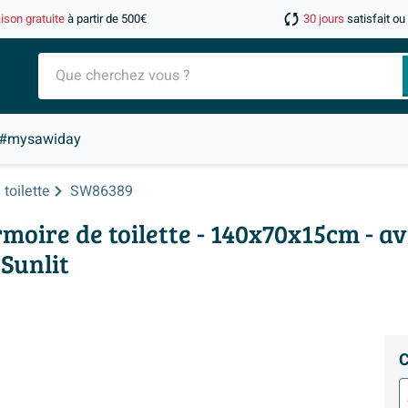
aison gratuite
à partir de 500€
30 jours
satisfait o
#mysawiday
toilette
SW86389
ire de toilette - 140x70x15cm - ave
 Sunlit
C