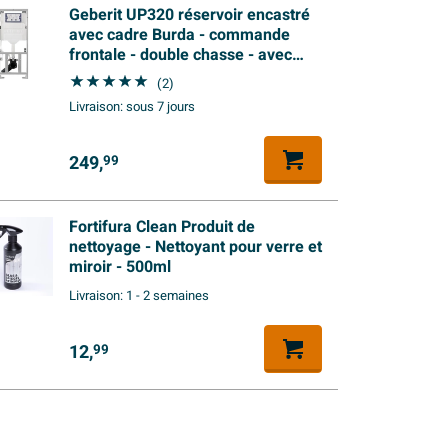
Geberit UP320 réservoir encastré
avec cadre Burda - commande
frontale - double chasse - avec
tapis isolant Burda
(2)
Livraison:
sous 7 jours
249,
99
Fortifura Clean Produit de
nettoyage - Nettoyant pour verre et
miroir - 500ml
Livraison:
1 - 2 semaines
12,
99