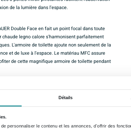
xion de la lumière dans l'espace.
RAUER Double Face en fait un point focal dans toute
eur chaude legno calore s'harmonisent parfaitement
iques. L'armoire de toilette ajoute non seulement de la
ance et de luxe à l'espace. Le matériau MFC assure
rofiter de cette magnifique armoire de toilette pendant
e toilette BRAUER Double Face est également
Détails
espace de rangement spacieux peut accueillir tous vos
organisée et rangée. L'éclairage intégré offre une clarté
ue les portes miroir pivotantes permettent un accès
ies.
lette combine parfaitement fonctionnalité, style et
e personnaliser le contenu et les annonces, d'offrir des fonctio