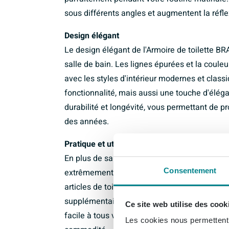
sous différents angles et augmentent la réfle
Design élégant
Le design élégant de l'Armoire de toilette B
salle de bain. Les lignes épurées et la coul
avec les styles d'intérieur modernes et class
fonctionnalité, mais aussi une touche d'élég
durabilité et longévité, vous permettant de p
des années.
Pratique et utile
En plus de sa valeur esthétique, l'Armoire d
Consentement
extrêmement pratique et facile à utiliser. L'
articles de toilette et garde la salle de bain 
supplémentaire lors de l'utilisation, tandis q
Ce site web utilise des cook
facile à tous vos objets. Cette armoire de toi
Les cookies nous permettent d