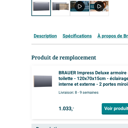
Description
Spécifications
À propos de B
Produit de remplacement
BRAUER Impress Deluxe armoire
toilette - 120x70x15cm - éclairag
interne et externe - 2 portes miroi
double face - Sunlit
Livraison:
8 - 9 semaines
1.033,
Voir produi
-