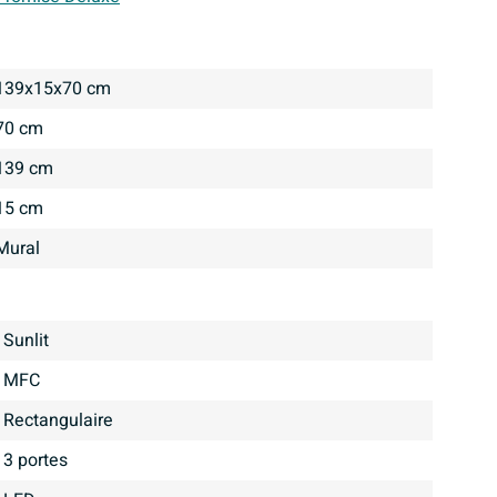
139x15x70 cm
70 cm
139 cm
15 cm
Mural
Sunlit
MFC
Rectangulaire
3 portes