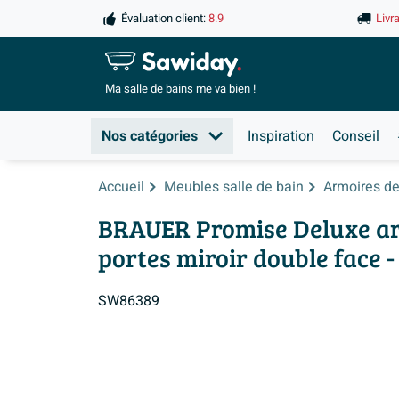
Évaluation client:
8.9
Livr
Ma salle de
bains me va bien !
Nos catégories
Inspiration
Conseil
Accueil
Meubles salle de bain
Armoires de 
BRAUER Promise Deluxe armo
portes miroir double face -
SW86389