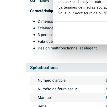
commodité.
sociaux et d'analyser notre t
partenaires de médias sociaux
Caractéristiques :
vous leur avez fournies ou qu'
Dimensions : 140x70x15cm
Éclairage intégré pour une visibilité clair
3 portes miroir pivotantes gauche-droite p
Fabriquée en matériau MFC de haute qual
Design multifonctionnel et élégant
Spécifications
Numéro d'article
Numéro de fournisseur
Marque
Série