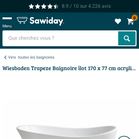
8.9
/ 10
sur
4.226
avis
0
Menu
Cher
Vers
toutes les baignoires
Wiesbaden Trapeze Baignoire îlot 170 x 77 cm acrylique brillant blanc avec bonde brillant blanc