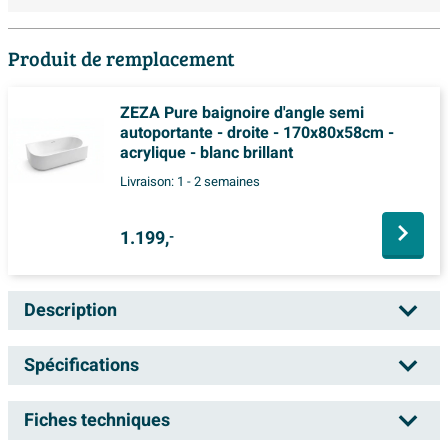
Produit de remplacement
ZEZA Pure baignoire d'angle semi
autoportante - droite - 170x80x58cm -
acrylique - blanc brillant
Livraison:
1 - 2 semaines
1.199,
-
Description
Wiesbaden Trapeze Baignoire îlot 170 x 77
Spécifications
cm acrylique brillant blanc avec bonde
brillant blanc
Fiches techniques
Numéro d'article
SW95522