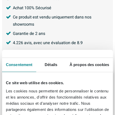
Achat 100% Sécurisé
Ce produit est vendu uniquement dans nos
showrooms
Garantie de 2 ans
4.226
avis, avec une évaluation de
8.9
Articles similaires
Consentement
Détails
À propos des cookies
Xenz Lagoon Baignoire duo - 170x75x53 -
bonde centrale - acrylique - blanc
Ce site web utilise des cookies.
Livraison:
1 - 2 semaines
Les cookies nous permettent de personnaliser le contenu
et les annonces, d'offrir des fonctionnalités relatives aux
médias sociaux et d'analyser notre trafic. Nous
674,
-
partageons également des informations sur l'utilisation de