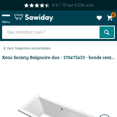
8.9
/ 10
sur
4.226
avis
0
Menu
Cher
Vers
baignoires encastrables
Xenz Society Baignoire duo - 170x75x53 - bonde centrale - acrylique - blanc