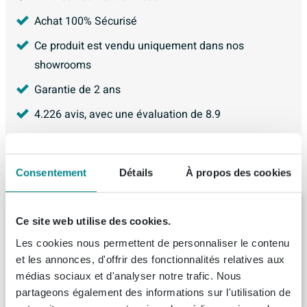
Achat 100% Sécurisé
Ce produit est vendu uniquement dans nos
showrooms
Garantie de 2 ans
4.226
avis, avec une évaluation de
8.9
Articles similaires
Consentement
Détails
À propos des cookies
Xenz Kristal Baignoire - 160x75x48 - bonde
Centrale - acrylique - ciment
Ce site web utilise des cookies.
Livraison:
1 - 2 semaines
Les cookies nous permettent de personnaliser le contenu
et les annonces, d'offrir des fonctionnalités relatives aux
médias sociaux et d'analyser notre trafic. Nous
832,
-
partageons également des informations sur l'utilisation de