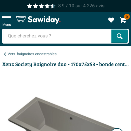
8.9
/ 10
sur
4.226
avis
0
Menu
Cher
Vers
baignoires encastrables
Xenz Society Baignoire duo - 170x75x53 - bonde centrale - acrylique - ciment