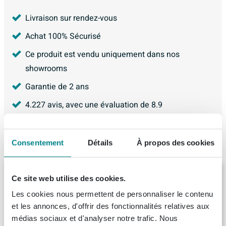
Livraison sur rendez-vous
Achat 100% Sécurisé
Ce produit est vendu uniquement dans nos
showrooms
Garantie de 2 ans
4.227
avis, avec une évaluation de
8.9
Consentement
Détails
À propos des cookies
Articles similaires
Xenz Society Baignoire d'angle -
Ce site web utilise des cookies.
170x75x48 - bonde centrale - droite -
compact - acrylique - blanc mat
Les cookies nous permettent de personnaliser le contenu
et les annonces, d'offrir des fonctionnalités relatives aux
Livraison:
1 - 2 semaines
médias sociaux et d'analyser notre trafic. Nous