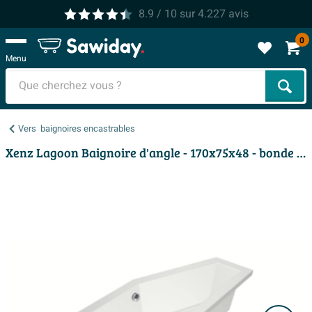
8.9
/ 10
sur
4.227
avis
0
Menu
Cher
Vers
baignoires encastrables
Xenz Lagoon Baignoire d'angle - 170x75x48 - bonde au milieu - Droite - Compact - acrylique - blanc mat