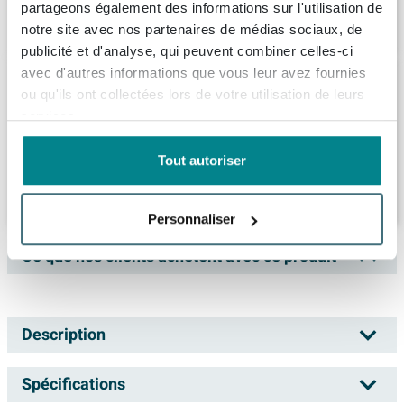
partageons également des informations sur l'utilisation de
878,
-
notre site avec nos partenaires de médias sociaux, de
publicité et d'analyse, qui peuvent combiner celles-ci
avec d'autres informations que vous leur avez fournies
Nemo Spring Nantes baignoire encastrée
mono vidage D52 170x75x40cm 185L avec
ou qu'ils ont collectées lors de votre utilisation de leurs
jeu de pieds acrylique blanc
services.
Livraison:
1 - 2 semaines
Tout autoriser
451,
99
Personnaliser
Ce que nos clients achètent avec ce produit
Description
Xenz Lagoon Baignoire d'angle - 170x75x48 -
Spécifications
bonde au milieu - Droite - Compact -