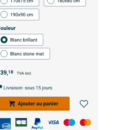
170x75 cm
180x80 cm
190x90 cm
ouleur
Blanc brillant
Blanc stone mat
39,
18
TVA incl.
Livraison: sous 15 jours
Ajouter au panier