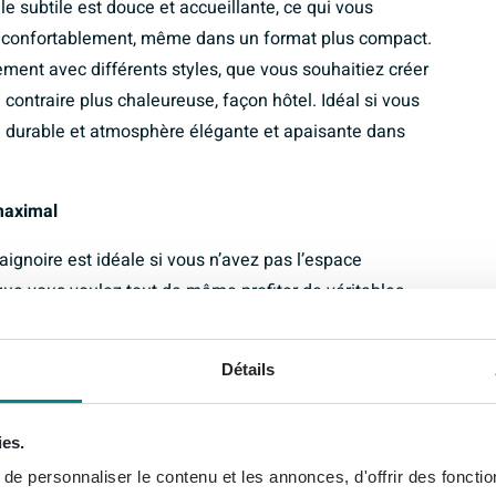
ale subtile est douce et accueillante, ce qui vous
e confortablement, même dans un format plus compact.
ment avec différents styles, que vous souhaitiez créer
ontraire plus chaleureuse, façon hôtel. Idéal si vous
té durable et atmosphère élégante et apaisante dans
maximal
ignoire est idéale si vous n’avez pas l’espace
ue vous voulez tout de même profiter de véritables
ntérieure ovale épouse harmonieusement les lignes
siez vous allonger de façon détendue, sans points de
Détails
stucieux de la bonde latérale, vous disposez de plus
 baigner confortablement en solo, sans que
ies.
noire très adaptée à un usage quotidien, mais aussi à
ire plaisir avec un bon livre et une eau chaude qui
e personnaliser le contenu et les annonces, d'offrir des fonctio