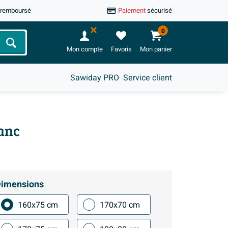
u remboursé
Paiement
sécurisé
0
Chercher
Mon compte
Favoris
Mon panier
Sawiday PRO
Service client
anc
imensions
160x75 cm
170x70 cm