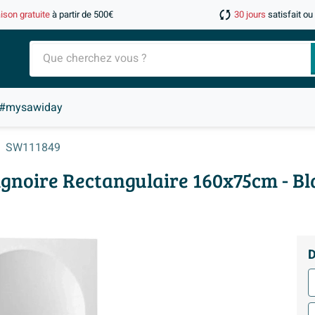
aison gratuite
à partir de 500€
30 jours
satisfait o
#mysawiday
SW111849
ignoire Rectangulaire 160x75cm - Bl
D