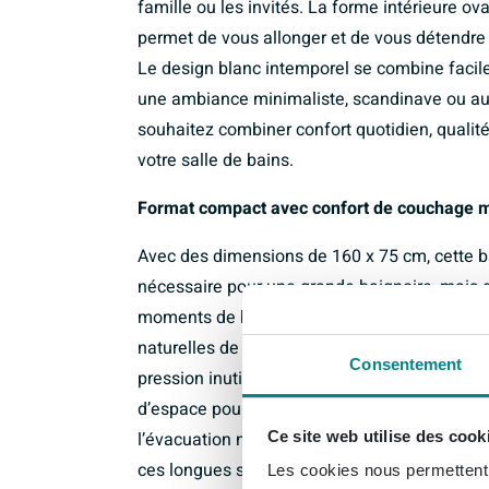
famille ou les invités. La forme intérieure ov
permet de vous allonger et de vous détendr
Le design blanc intemporel se combine facile
une ambiance minimaliste, scandinave ou au c
souhaitez combiner confort quotidien, quali
votre salle de bains.
Format compact avec confort de couchage 
Avec des dimensions de 160 x 75 cm, cette ba
nécessaire pour une grande baignoire, mais q
moments de bien-être à domicile. La forme i
naturelles de votre corps, afin que vous puis
Consentement
pression inutiles. Grâce au positionnement a
d’espace pour les pieds et vous pouvez vous
Ce site web utilise des cook
l’évacuation ne vous gêne. Cela rend la baig
ces longues soirées où vous souhaitez vous fa
Les cookies nous permettent d