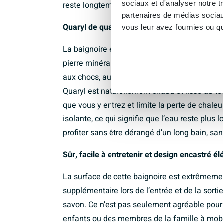
sociaux et d'analyser notre t
reste longtemps à température.
partenaires de médias sociaux
Quaryl de qualité supérieure : chaud, solide e
vous leur avez fournies ou qu'
La baignoire est fabriquée en Quaryl de haute
pierre minérale avec le confort de l’acrylique
aux chocs, aux impacts et aux rayures, qui r
Quaryl est naturellement chaud et lisse au t
que vous y entrez et limite la perte de chaleu
isolante, ce qui signifie que l’eau reste pl
profiter sans être dérangé d’un long bain, s
Sûr, facile à entretenir et design encastré él
La surface de cette baignoire est extrêmemen
supplémentaire lors de l’entrée et de la sorti
savon. Ce n’est pas seulement agréable pou
enfants ou des membres de la famille à mobilit