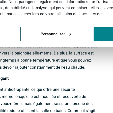
rafic. Nous partageons également des informations sur l'utilisati
, de publicité et d'analyse, qui peuvent combiner celles-ci avec
t résistant à l’usure
ils ont collectées lors de votre utilisation de leurs services.
 qualité, un matériau qui combine la solidité de la
. Il en résulte une surface particulièrement résistante
Personnaliser
este belle et nette pendant de nombreuses années. Le
oucher, ce qui vous procure une sensation agréable dès
r vers la baignoire elle-même. De plus, la surface est
us longtemps à bonne température et que vous pouvez
ans devoir rajouter constamment de l’eau chaude.
égant
t antidérapante, ce qui offre une sécurité
e, même lorsqu’elle est mouillée et recouverte de
r vous-même, mais également rassurant lorsque des
é réduite utilisent la salle de bains. Comme il s’agit