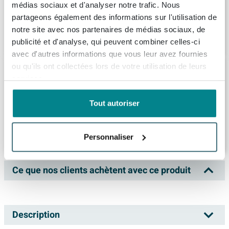
médias sociaux et d'analyser notre trafic. Nous
Livraison:
1 - 2 semaines
partageons également des informations sur l'utilisation de
notre site avec nos partenaires de médias sociaux, de
782,
46
publicité et d'analyse, qui peuvent combiner celles-ci
avec d'autres informations que vous leur avez fournies
ou qu'ils ont collectées lors de votre utilisation de leurs
Saniclass Holz Base Meuble sous lavabo
de salle de bains - 80cm - 1 tiroir - sans
services.
poignée - brun noir mat
Tout autoriser
Livraison:
1 - 2 semaines
819,
99
Personnaliser
Ce que nos clients achètent avec ce produit
Description