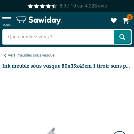
8.9
/ 10
sur
4.228
avis
0
Menu
Cher
Vers
meubles sous vasque
Ink meuble sous-vasque 80x35x45cm 1 tiroir sans poignée laqué