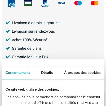
Livraison à domicile gratuite
Livraison sur rendez-vous
Achat 100% Sécurisé
Garantie de 5 ans
Garantie Meilleur Prix
4.228
avis, avec une évaluation de
8.9
Consentement
Détails
À propos des cookies
Articles similaires
Ce site web utilise des cookies.
Les cookies nous permettent de personnaliser le contenu
Ink meuble sous-vasque 80x35x45cm 1
tiroir sans poignée laqué
et les annonces, d'offrir des fonctionnalités relatives aux