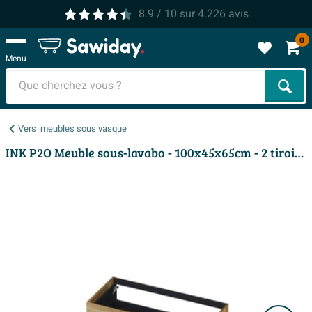
8.9
/ 10
sur
4.226
avis
0
Menu
Cher
Vers
meubles sous vasque
INK P2O Meuble sous-lavabo - 100x45x65cm - 2 tiroirs - push 2 open - façades rapportées droites chêne Chêne massif Aqua