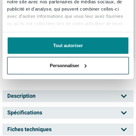
notre site avec nos partenaires de médias sociaux, de
Saniclass Prime Essential Meuble sous
publicité et d'analyse, qui peuvent combiner celles-ci
lavabo - 120x55x46cm - 4 tiroirs - Poignée
avec d'autres informations que vous leur avez fournies
standard - MDF - mat greige (gris)
ou qu'ils ont collectées lors de votre utilisation de leurs
Livraison:
1 - 2 semaines
services.
Tout autoriser
990,
-
Personnaliser
Ce que nos clients achètent avec ce produit
Description
INK P2O Meuble sous-lavabo - 100x45x65cm -
Spécifications
2 tiroirs - push 2 open - façades rapportées
droites chêne Chêne massif Aqua
Fiches techniques
Numéro d'article
SW157941