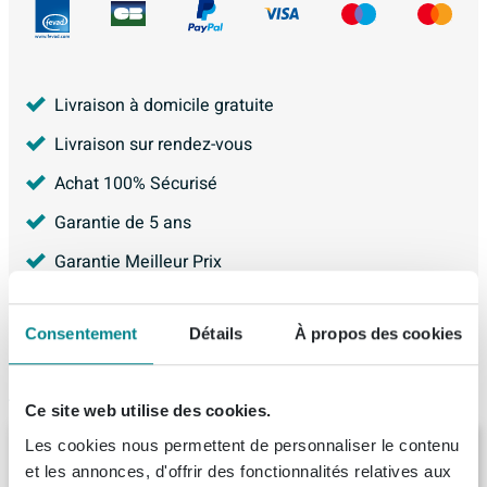
Livraison à domicile gratuite
Livraison sur rendez-vous
Achat 100% Sécurisé
Garantie de 5 ans
Garantie Meilleur Prix
4.226
avis, avec une évaluation de
8.9
Consentement
Détails
À propos des cookies
Articles similaires
Ce site web utilise des cookies.
Les cookies nous permettent de personnaliser le contenu
Ink meuble sous-vasque 80x35x45cm 1
tiroir sans poignée laqué
et les annonces, d'offrir des fonctionnalités relatives aux