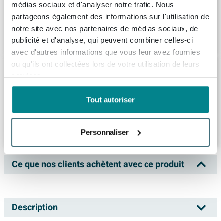
médias sociaux et d'analyser notre trafic. Nous
Livraison:
1 - 2 semaines
partageons également des informations sur l'utilisation de
notre site avec nos partenaires de médias sociaux, de
782,
46
publicité et d'analyse, qui peuvent combiner celles-ci
avec d'autres informations que vous leur avez fournies
ou qu'ils ont collectées lors de votre utilisation de leurs
Saniclass Chacito Ensemble meuble de
salle de bains - 60x40x55cm - peu profond
services.
- 2 tiroirs - sans poignées - vasque blanc
brillant - 1 trou de robinet - cotton mat
Tout autoriser
Livraison:
1 - 2 semaines
(beige)
533,
99
Personnaliser
Ce que nos clients achètent avec ce produit
Description