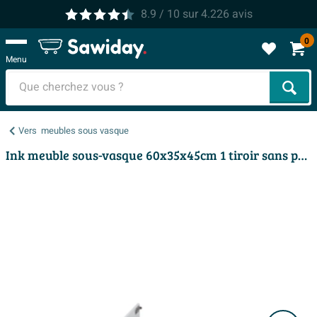
8.9
/ 10
sur
4.226
avis
0
Menu
Cher
Vers
meubles sous vasque
Ink meuble sous-vasque 60x35x45cm 1 tiroir sans poignée laqué