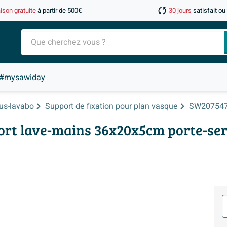
aison gratuite
à partir de 500€
30 jours
satisfait o
#mysawiday
us-lavabo
Support de fixation pour plan vasque
SW20754
rt lave-mains 36x20x5cm porte-serv