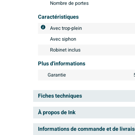
Nombre de portes
Caractéristiques
Avec trop-plein
Avec siphon
Robinet inclus
Plus d'informations
Garantie
Fiches techniques
À propos de Ink
Manuel d'installation
Liste de couleurs
INK est une des marques de 
Informations de commande et de livrai