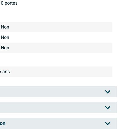
0 portes
Non
Non
Non
5 ans
la société Sanibell : un grand producteur d'articles
son