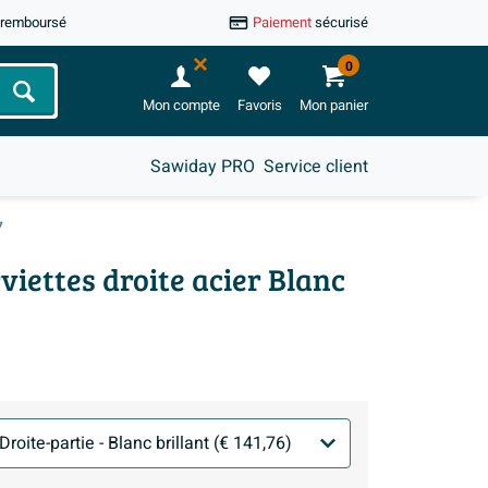
u remboursé
Paiement
sécurisé
0
Chercher
Mon compte
Favoris
Mon panier
Sawiday PRO
Service client
7
iettes droite acier Blanc