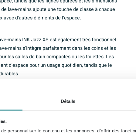
espace, tandis que les lignes épurées et les dimensions
e de lave-mains ajoute une touche de classe à chaque
x avec d'autres éléments de l'espace.
 lave-mains INK Jazz XS est également très fonctionnel.
lave-mains s'intègre parfaitement dans les coins et les
pour les salles de bain compactes ou les toilettes. Les
nt d'espace pour un usage quotidien, tandis que le
durables.
S est moderne et contemporain. La forme épurée et la
Détails
faitement avec une décoration contemporaine et
 Ce cadre de lave-mains est une combinaison parfaite
 un incontournable pour quiconque recherche une
ies.
ain.
e personnaliser le contenu et les annonces, d'offrir des fonctio