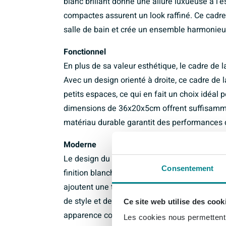
blanc brillant donne une allure luxueuse à l'
compactes assurent un look raffiné. Ce cadr
salle de bain et crée un ensemble harmonieu
Fonctionnel
En plus de sa valeur esthétique, le cadre de
Avec un design orienté à droite, ce cadre de 
petits espaces, ce qui en fait un choix idéal 
dimensions de 36x20x5cm offrent suffisamme
matériau durable garantit des performances 
Moderne
Le design du cadre de lave-mains INK Jazz X
Consentement
finition blanche brillante s'harmonisent par
ajoutent une touche de fraîcheur à l'espace.
de style et de fonctionnalité, ce qui en fait
Ce site web utilise des cook
apparence contemporaine dans sa salle de b
Les cookies nous permettent d