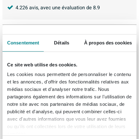
4.226
avis, avec une évaluation de
8.9
Articles similaires
Consentement
Détails
À propos des cookies
BRAUER Impress armoire de toilette -
80x70x15cm - sans éclairage - 2 portes
miroir double face - chêne à lamelles noir
Ce site web utilise des cookies.
Livraison:
8 - 9 semaines
Les cookies nous permettent de personnaliser le contenu
et les annonces, d'offrir des fonctionnalités relatives aux
993,
14
médias sociaux et d'analyser notre trafic. Nous
partageons également des informations sur l'utilisation de
notre site avec nos partenaires de médias sociaux, de
INK SPK3 Armoire de toilette -
publicité et d'analyse, qui peuvent combiner celles-ci
80x14x74cm - 2 portes - miroir double face
avec d'autres informations que vous leur avez fournies
- étagère ouverte - interrupteur et prise -
ou qu'ils ont collectées lors de votre utilisation de leurs
placage MDF Naturel
Livraison:
1 - 2 semaines
services.