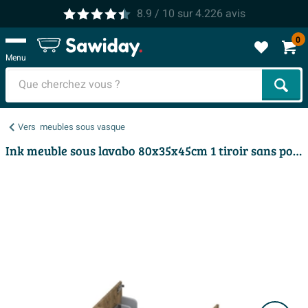
8.9
/ 10
sur
4.226
avis
0
Menu
Cher
Vers
meubles sous vasque
Ink meuble sous lavabo 80x35x45cm 1 tiroir sans poignée turnboard en bois chêne naturel