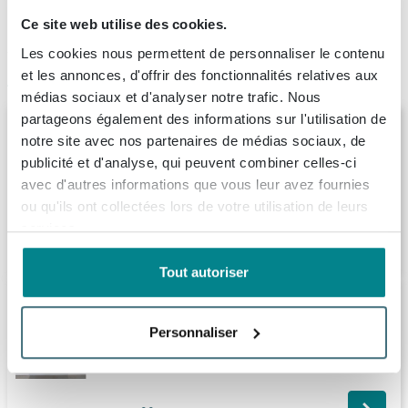
4.226
avis, avec une évaluation de
8.9
Ce site web utilise des cookies.
Les cookies nous permettent de personnaliser le contenu
Articles similaires
et les annonces, d'offrir des fonctionnalités relatives aux
médias sociaux et d'analyser notre trafic. Nous
partageons également des informations sur l'utilisation de
Ink meuble sous lavabo 100x35x45cm 1
notre site avec nos partenaires de médias sociaux, de
tiroir sans poignée turnboard en bois
chêne naturel
publicité et d'analyse, qui peuvent combiner celles-ci
avec d'autres informations que vous leur avez fournies
Livraison:
1 - 2 semaines
ou qu'ils ont collectées lors de votre utilisation de leurs
services.
856,
17
Tout autoriser
Saniclass Holz Base Meuble sous lavabo
de salle de bains - 80cm - 1 tiroir - sans
Personnaliser
poignée - chêne foncé
Livraison:
1 - 2 semaines