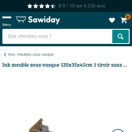
8.9
/ 10
sur
4.226
avis
0
Menu
Cher
Vers
meubles sous vasque
Ink meuble sous-vasque 120x35x45cm 1 tiroir sans poignée turnboard en bois chêne naturel