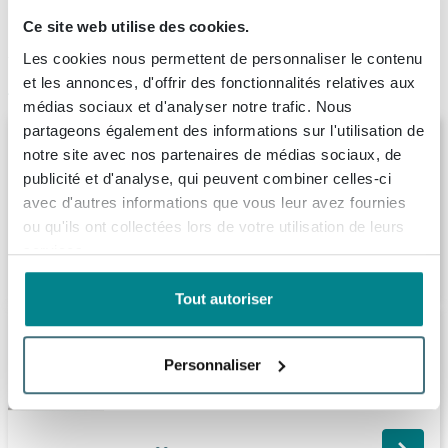
4.226
avis, avec une évaluation de
8.9
Ce site web utilise des cookies.
Les cookies nous permettent de personnaliser le contenu
Articles similaires
et les annonces, d'offrir des fonctionnalités relatives aux
médias sociaux et d'analyser notre trafic. Nous
partageons également des informations sur l'utilisation de
INK P2O Meuble sous-lavabo -
notre site avec nos partenaires de médias sociaux, de
120x45x37.6cm - 1 tiroir - push 2 open -
façade droite à poser - MFC Chêne pur
publicité et d'analyse, qui peuvent combiner celles-ci
avec d'autres informations que vous leur avez fournies
Livraison:
1 - 2 semaines
ou qu'ils ont collectées lors de votre utilisation de leurs
services.
1.094,
31
Tout autoriser
Saniclass Holz Base Meuble de salle de
bains bas - 120cm - 1 tiroir - sans poignée
Personnaliser
- chêne
Livraison:
1 - 2 semaines