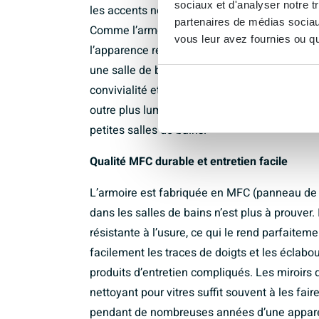
sociaux et d'analyser notre t
les accents noirs, et crée immédiatement un
partenaires de médias sociaux
Comme l’armoire est réalisée dans une forme 
vous leur avez fournies ou qu'
l’apparence reste sobre et moderne. Cela en fa
une salle de bains design minimaliste que da
convivialité et chaleur sont importantes. Grâc
outre plus lumineuse et plus spacieuse, ce qu
petites salles de bains.
Qualité MFC durable et entretien facile
L’armoire est fabriquée en MFC (panneau de 
dans les salles de bains n’est plus à prouver. 
résistante à l’usure, ce qui le rend parfaite
facilement les traces de doigts et les éclab
produits d’entretien compliqués. Les miroirs d
nettoyant pour vitres suffit souvent à les fair
pendant de nombreuses années d’une apparen