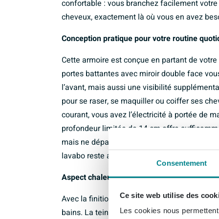
confortable : vous branchez facilement votre 
cheveux, exactement là où vous en avez bes
Conception pratique pour votre routine quot
Cette armoire est conçue en partant de votre 
portes battantes avec miroir double face vou
l’avant, mais aussi une visibilité supplémenta
pour se raser, se maquiller ou coiffer ses chev
courant, vous avez l’électricité à portée de m
profondeur limitée de 14 cm offre suffisamme
mais ne dépasse pas inutilement dans la pièce
lavabo reste agréable. Vous combinez ainsi con
Consentement
Aspect chaleureux chêne cuivre pour une sal
Ce site web utilise des cook
Avec la finition chêne cuivre, vous ajoutez un
Les cookies nous permettent d
bains. La teinte bois se marie à merveille av