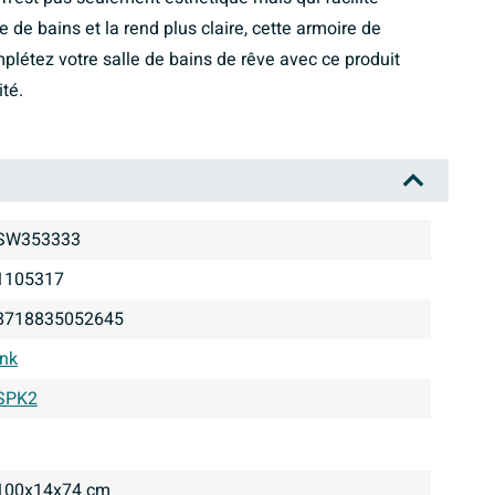
le de bains et la rend plus claire, cette armoire de
mplétez votre salle de bains de rêve avec ce produit
té.
SW353333
1105317
8718835052645
Ink
SPK2
100x14x74 cm