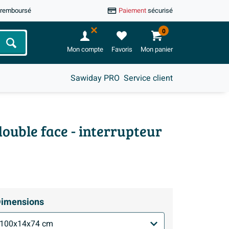
u remboursé
Paiement
sécurisé
0
Chercher
Mon compte
Favoris
Mon panier
Sawiday PRO
Service client
double face - interrupteur
imensions