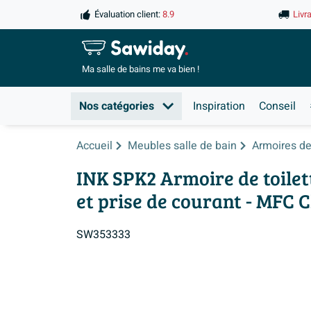
Évaluation client:
8.9
Livr
Ma salle de
bains me va bien !
Nos catégories
Inspiration
Conseil
Accueil
Meubles salle de bain
Armoires de 
INK SPK2 Armoire de toilett
et prise de courant - MFC 
SW353333