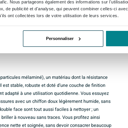
rafic. Nous partageons également des informations sur l'utilisati
e atmosphère plus luxueuse et plus « meuble ».
, de publicité et d'analyse, qui peuvent combiner celles-ci avec
rectangulaire épurée, sans fioritures superflues,
ils ont collectées lors de votre utilisation de leurs services.
it un choix flexible : elle s’intègre aussi bien dans
ns une salle de bains familiale chaleureuse où
e aux grandes surfaces de miroir, la pièce paraît en
Personnaliser
i peut faire une grande différence surtout dans les
particules mélaminé), un matériau dont la résistance
Il est stable, robuste et doté d’une couche de finition
ment adapté à une utilisation quotidienne. Vous essuyez
oussures avec un chiffon doux légèrement humide, sans
ouble face sont tout aussi faciles à nettoyer ; un
e briller à nouveau sans traces. Vous profitez ainsi
ce nette et soignée, sans devoir consacrer beaucoup