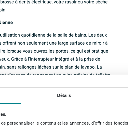
brosse à dents électrique, votre rasoir ou votre sèche-
oin.
idienne
utilisation quotidienne de la salle de bains. Les deux
s offrent non seulement une large surface de miroir à
ire lorsque vous ouvrez les portes, ce qui est pratique
eux. Grâce à l’interrupteur intégré et à la prise de
ain, sans rallonges lâches sur le plan de lavabo. La
nt d’espace de rangement pour les articles de toilette,
, de sorte que l’espace de circulation devant le
fort d’utilisation et salle de bains rangée et sereine.
Détails
le de bains pleine d’ambiance
ies.
e touche chaleureuse et naturelle à votre salle de
e personnaliser le contenu et les annonces, d'offrir des fonctio
ec les vasques blanches, les carreaux effet béton ou