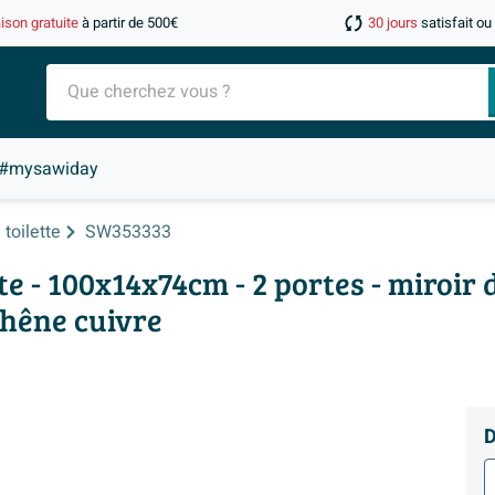
aison gratuite
à partir de 500€
30 jours
satisfait o
#mysawiday
toilette
SW353333
e - 100x14x74cm - 2 portes - miroir 
Chêne cuivre
D