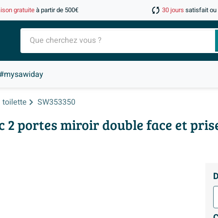
aison gratuite
à partir de 500€
30 jours
satisfait o
#mysawiday
toilette
SW353350
c 2 portes miroir double face et pr
D
C