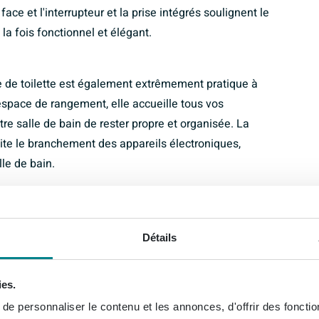
ace et l'interrupteur et la prise intégrés soulignent le
 la fois fonctionnel et élégant.
re de toilette est également extrêmement pratique à
espace de rangement, elle accueille tous vos
re salle de bain de rester propre et organisée. La
ilite le branchement des appareils électroniques,
lle de bain.
ement fonctionnelle et pratique, mais aussi
et sa finition blanche mate ajoutent une touche de
Détails
une décoration moderne ou classique, cette armoire de
t crée une atmosphère de luxe et de raffinement.
ies.
e personnaliser le contenu et les annonces, d'offrir des fonctio