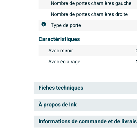
Nombre de portes charnières gauche
Nombre de portes charnières droite
Type de porte
Caractéristiques
Avec miroir
Avec éclairage
Fiches techniques
À propos de Ink
Manuel d'installation
Information technique du produit
INK est une des marques de 
Informations de commande et de livrai
pour la salle de bains et le
Livraison