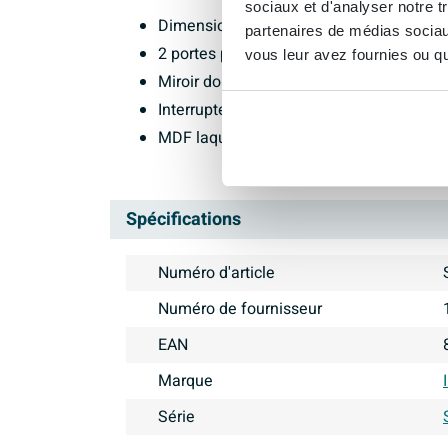
sociaux et d'analyser notre t
Dimensions : 120x14x74cm
partenaires de médias sociaux
2 portes pour un espace de rangement 
vous leur avez fournies ou qu'
Miroir double face pour un confort supp
Interrupteur et prise intégrés
MDF laqué en blanc mat pour une appa
Spécifications
Numéro d'article
Numéro de fournisseur
EAN
Marque
Série