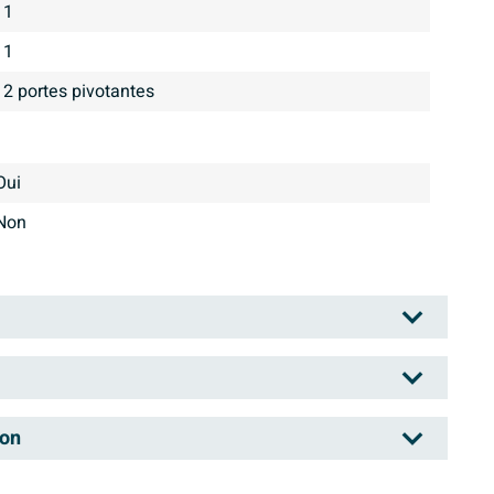
1
1
2 portes pivotantes
Oui
Non
la société Sanibell : un grand producteur d'articles
son
s toilettes. Sanibell commercialise une marque maison,