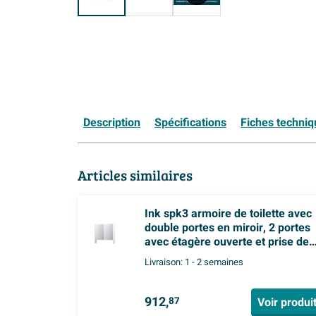
Description
Spécifications
Fiches techni
Articles similaires
Ink spk3 armoire de toilette avec
double portes en miroir, 2 portes
avec étagère ouverte et prise de
courant/interrupteur
Livraison:
1 - 2 semaines
912,
Voir produi
87