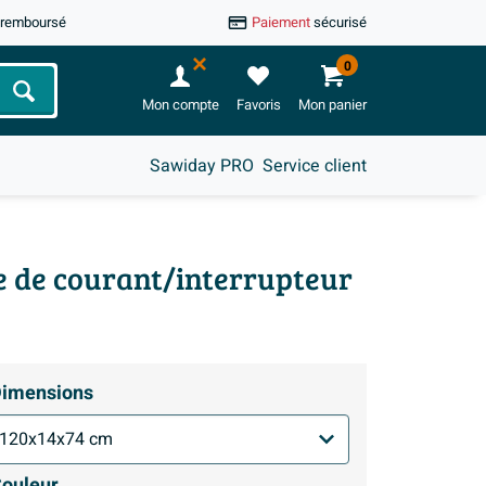
u remboursé
Paiement
sécurisé
0
Chercher
Mon compte
Favoris
Mon panier
Sawiday PRO
Service client
ise de courant/interrupteur
imensions
ouleur