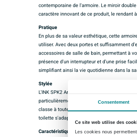
contemporaine de l'armoire. Le miroir double f
caractère innovant de ce produit, le rendant à
Pratique
En plus de sa valeur esthétique, cette armoi
utiliser. Avec deux portes et suffisamment d'
accessoires de salle de bain, permettant à vot
présence d'un interrupteur et d'une prise fac
simplifiant ainsi la vie quotidienne dans la sa
Stylée
L'INK SPK2 Armoire de toilette n'est pas seul
particulièrement stylée. Son design élégant 
Consentement
classe à toute salle de bain. Que vous ayez 
toilette s'adapte parfaitement à tout style e
Ce site web utilise des cook
Caractéristiques :
Les cookies nous permettent d