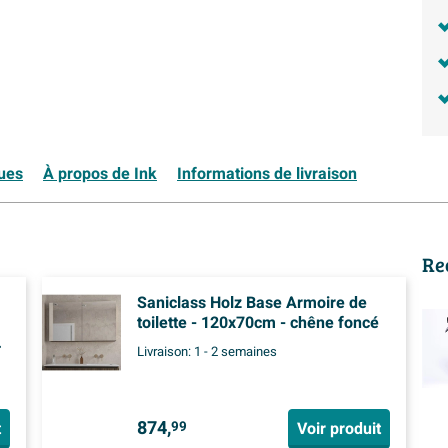
ques
À propos de Ink
Informations de livraison
Re
Saniclass Holz Base Armoire de
toilette - 120x70cm - chêne foncé
Livraison:
1 - 2 semaines
874,
t
Voir produit
99