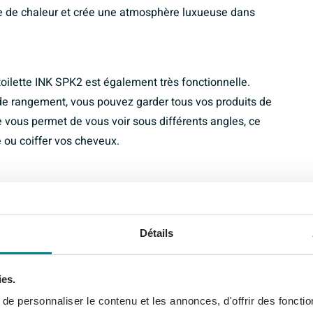
he de chaleur et crée une atmosphère luxueuse dans
 toilette INK SPK2 est également très fonctionnelle.
e rangement, vous pouvez garder tous vos produits de
e vous permet de vous voir sous différents angles, ce
 ou coiffer vos cheveux.
armoire de toilette INK SPK2 extrêmement pratique à
utiliser vos appareils électriques pendant que vous
 votre routine matinale plus efficace et confortable.
Détails
ies.
e personnaliser le contenu et les annonces, d'offrir des fonctio