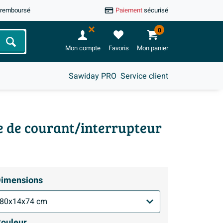
u remboursé
Paiement
sécurisé
0
Chercher
Mon compte
Favoris
Mon panier
Sawiday PRO
Service client
ise de courant/interrupteur
imensions
ouleur