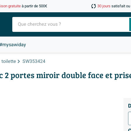
aison gratuite
à partir de 500€
30 jours
satisfait o
#mysawiday
toilette
SW353424
c 2 portes miroir double face et pr
D
C