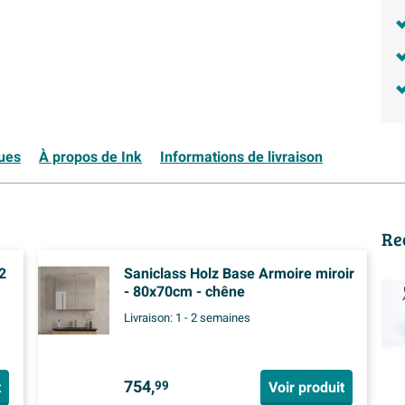
ques
À propos de Ink
Informations de livraison
Re
2
Saniclass Holz Base Armoire miroir
- 80x70cm - chêne
Livraison:
1 - 2 semaines
754,
t
Voir produit
99