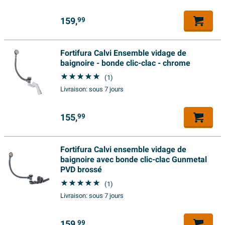
un usage en contradiction avec les instructions du
Nombre de places
2
159,
99
fabricant, ne sont pas couverts par la garantie.
Poids
24 kg
Contenu (l)
218 l
Fortifura Calvi Ensemble vidage de
baignoire - bonde clic-clac - chrome
Endroit d'écoulement
centre
(1)
Type de baignoire
Ecnastrable
Livraison:
sous 7 jours
Inhoud
218
155,
99
Forme intérieur baignoire
Rectangulaire
Couleur intérieure baignoire
Noir
Fortifura Calvi ensemble vidage de
Caractéristiques
baignoire avec bonde clic-clac Gunmetal
PVD brossé
Traitement anticalcaire
Non
(1)
Vidange inclus
Livraison:
sous 7 jours
Oui
Avec trop-plein
Oui
159,
99