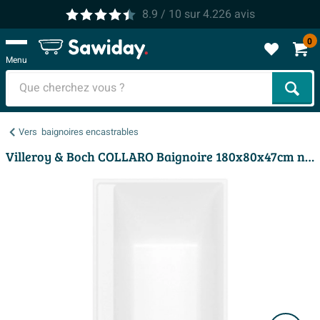
8.9
/ 10
sur
4.226
avis
0
Menu
Cher
Vers
baignoires encastrables
Villeroy & Boch COLLARO Baignoire 180x80x47cm noir mat stone white