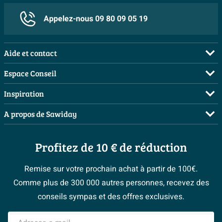
Avec anti-dérapage
Non
Appelez-nous 09 80 09 05 19
Avec perçage robinetterie
Non
Pose libre
Non
Aide et contact
Perçage de poignées
FAQ
Espace Conseil
Non
optionnel
Commander
Demandez votre devis
Inspiration
Perçage robinetterie optionnel
Non
Payer
Planificateur 3D
Salles de bains complètes
A propos de Sawiday
Livraison / retrait
Plus d'informations
Les bons tuyaux
Inspiration toilettes
Qui sommes-nous ?
Annulation & Retour
Espace bricolage
Garantie
10 ans
Moodboards
Profitez de 10 € de réduction
Postes vacants
Garantie & réclamations
Bienvenue chez...
> Espace Conseil
Sawiday PRO
Politique d’avis
Remise sur votre prochain achat à partir de 100€.
Magazine
Fevad
Comme plus de 300 000 autres personnes, recevez des
> Service client
#Mysawiday
Ils parlent de nous
conseils sympas et des offres exclusives.
Mentions légales
> Inspiration salle de bains
Adresse e-mail