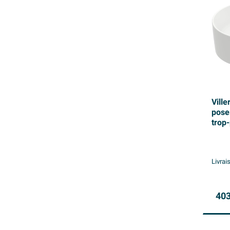
Vill
pose
trop-
cera
Livrai
403