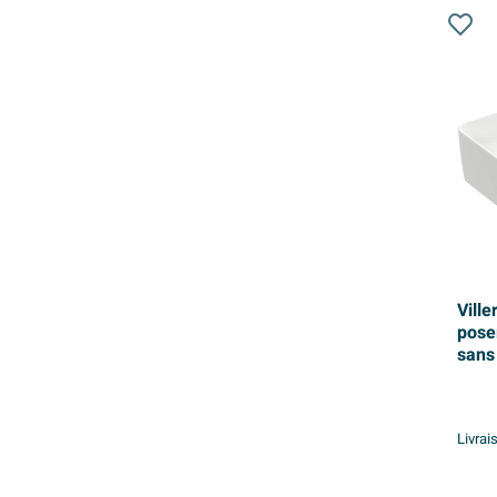
Ville
pose
sans 
robin
Livrai