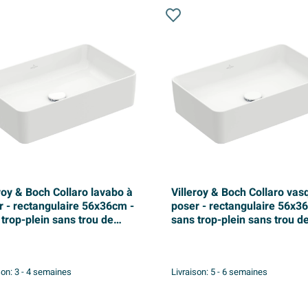
roy & Boch Collaro lavabo à
Villeroy & Boch Collaro vas
r - rectangulaire 56x36cm -
poser - rectangulaire 56x3
trop-plein sans trou de
sans trop-plein sans trou d
etterie blanc
robinetterie ceramic+ stone
white
son:
3 - 4 semaines
Livraison:
5 - 6 semaines