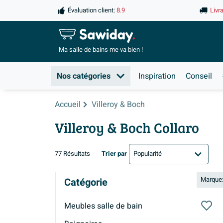
Évaluation client:
8.9
Livr
Ma salle de
bains me va bien !
Nos catégories
Inspiration
Conseil
Accueil
Villeroy & Boch
Villeroy & Boch Collaro
77 Résultats
Trier par
Marque:
Catégorie
Meubles salle de bain