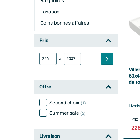
Baignoires
Lavabos
Coins bonnes affaires
Villeroy & Boch Collaro
Prix
à
Ville
60x4
de r
Offre
Second choix
(1)
Livrai
Summer sale
(5)
Prix
226
Livraison