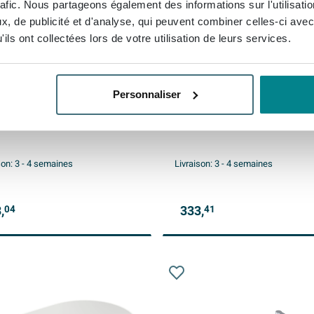
rafic. Nous partageons également des informations sur l'utilisati
, de publicité et d'analyse, qui peuvent combiner celles-ci avec
ils ont collectées lors de votre utilisation de leurs services.
eroy & Boch Collaro vasque à
Villeroy & Boch Collaro vas
Personnaliser
r - ronde Ø40cm - sans
poser - ronde Ø40cm - san
plein sans trou de
trop-plein sans trou de
etterie blanc
robinetterie ceramic+ blanc
son:
3 - 4 semaines
Livraison:
3 - 4 semaines
,
333,
04
41