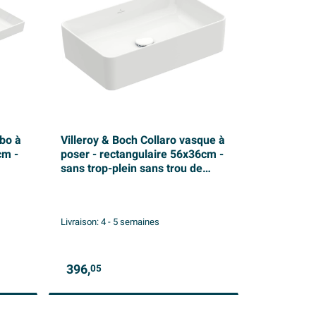
abo à
Villeroy & Boch Collaro vasque à
cm -
poser - rectangulaire 56x36cm -
sans trop-plein sans trou de
robinetterie ceramic+ blanc
Livraison:
4 - 5 semaines
396,
05