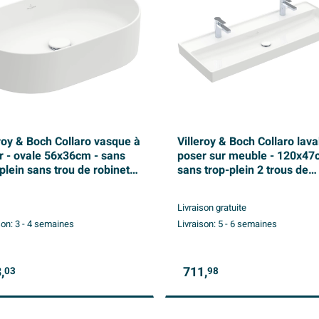
eroy & Boch Collaro vasque à
Villeroy & Boch Collaro lav
r - ovale 56x36cm - sans
poser sur meuble - 120x47
plein sans trou de robinet
sans trop-plein 2 trous de
mic+ stone white
robinet blanc
Livraison gratuite
son:
3 - 4 semaines
Livraison:
5 - 6 semaines
,
711,
03
98