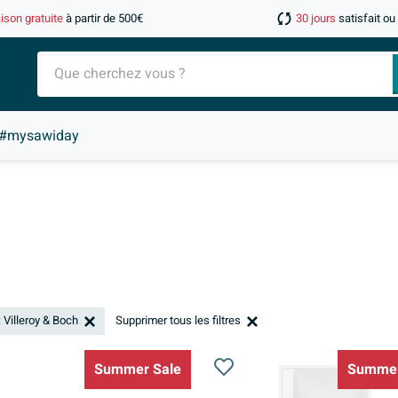
aison gratuite
à partir de 500€
30 jours
satisfait o
#mysawiday
 Villeroy & Boch
Supprimer tous les filtres
Summer Sale
Summer