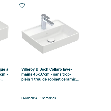
que à
Villeroy & Boch Collaro lave-
6cm -
mains 45x37cm - sans trop-
e
plein 1 trou de robinet ceramic+
blanc
Livraison:
4 - 5 semaines