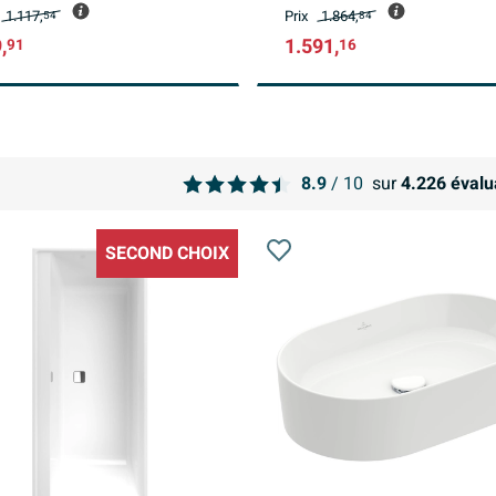
1.117,
Prix
1.864,
54
84
,
1.591,
91
16
8.9
/ 10
sur
4.226
évalu
SECOND CHOIX