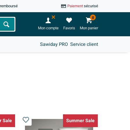
u remboursé
Paiement
sécurisé
0
Chercher
Mon compte
Favoris
Mon panier
Sawiday PRO
Service client
 Sale
Summer Sale