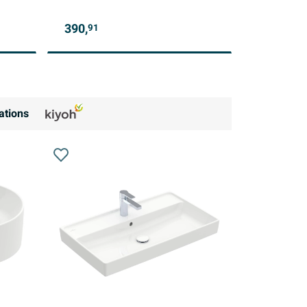
390,
91
ations