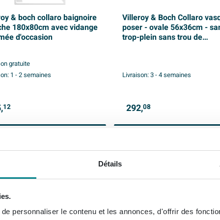
roy & boch collaro baignoire
Villeroy & Boch Collaro vas
che 180x80cm avec vidange
poser - ovale 56x36cm - sa
mée d'occasion
trop-plein sans trou de
robinetterie blanc
son gratuite
son:
1 - 2 semaines
Livraison:
3 - 4 semaines
,
292,
12
08
Détails
ies.
e personnaliser le contenu et les annonces, d'offrir des fonctio