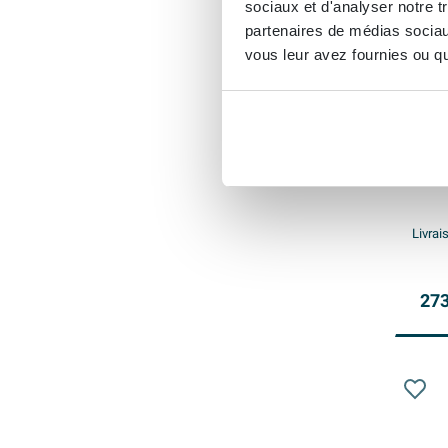
sociaux et d'analyser notre t
partenaires de médias sociaux
vous leur avez fournies ou qu'
Vill
pose
trop-
robin
Livrai
273