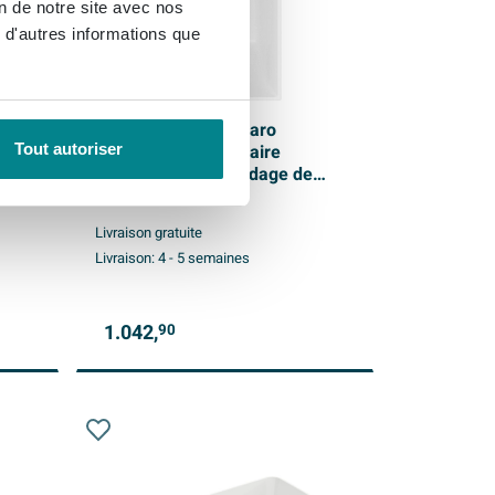
on de notre site avec nos
 d'autres informations que
que à
Villeroy & Boch Collaro
Tout autoriser
s
baignoire rectangulaire
170x75cm - avec vidage de
baignoire stone white
Livraison gratuite
Livraison:
4 - 5 semaines
1.042,
90