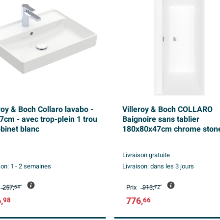
roy & Boch Collaro lavabo -
Villeroy & Boch COLLARO
7cm - avec trop-plein 1 trou
Baignoire sans tablier
obinet blanc
180x80x47cm chrome ston
white
Livraison gratuite
son:
1 - 2 semaines
Livraison:
dans les 3 jours
257,
Prix
913,
84
72
,
776,
98
66