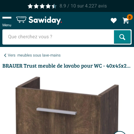
8.9
/ 10
sur
4.227
avis
0
Menu
Cher
Vers
meubles sous lave-mains
BRAUER Trust meuble de lavabo pour WC - 40x45x22cm - sans poignée apparente avec 1 porte à charnière gauche Grove