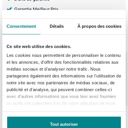
Garantie Meilleur Prix
4.227
avis, avec une évaluation de
8.9
Consentement
Détails
À propos des cookies
Produit de remplacement
Ce site web utilise des cookies.
Les cookies nous permettent de personnaliser le contenu
BRAUER Elevate meuble de lavabo WC 40
et les annonces, d'offrir des fonctionnalités relatives aux
sans poignée rapportée avec 1 porte
médias sociaux et d'analyser notre trafic. Nous
ouvrant à droite Grove
partageons également des informations sur l'utilisation de
Livraison:
8 - 9 semaines
notre site avec nos partenaires de médias sociaux, de
publicité et d'analyse, qui peuvent combiner celles-ci
169,
-
avec d'autres informations que vous leur avez fournies
ou qu'ils ont collectées lors de votre utilisation de leurs
services.
Ce que nos clients achètent avec ce produit
Tout autoriser